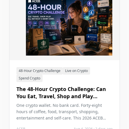
48-Hour Crypto Challenge
Live on Crypto
Spend Crypto
The 48-Hour Crypto Challenge: Can
You Eat, Travel, Shop and Play
Without a Bank Card in 2026?
One crypto wallet. No bank card. Forty-eight
hours of coffee, food, transport, shopping,
entertainment and self-care. This 2026 ACEB
challenge tests whether cryptocurrency can carry
ACEB
Aug 4, 2026
·
2 days ago