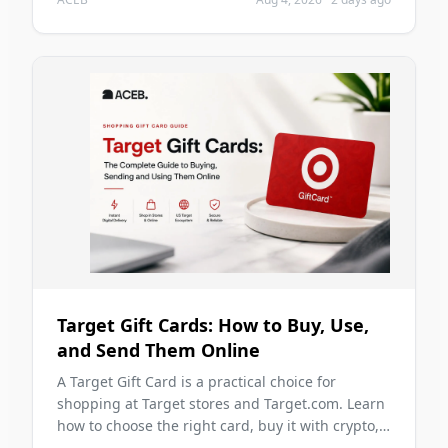
two ordinary days without becoming the main
problem of those days.
Target Gift Cards: How to Buy, Use,
and Send Them Online
A Target Gift Card is a practical choice for
shopping at Target stores and Target.com. Learn
how to choose the right card, buy it with crypto,
send it digitally, redeem it safely, and avoid