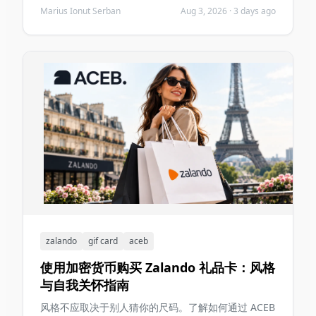
Marius Ionut Serban
Aug 3, 2026
·
3 days ago
common mistakes before you purchase.
zalando
gif card
aceb
使用加密货币购买 Zalando 礼品卡：风格
与自我关怀指南
风格不应取决于别人猜你的尺码。了解如何通过 ACEB