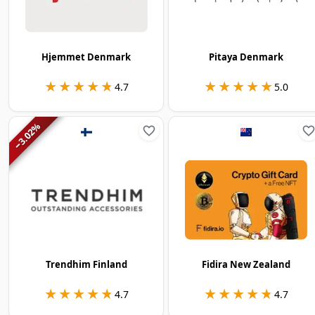
Hjemmet Denmark
Pitaya Denmark
★★★★★
★★★★★
★★★★★
★★★★★
4.7
5.0
%
3.02
−
Trendhim Finland
Fidira New Zealand
★★★★★
★★★★★
★★★★★
★★★★★
4.7
4.7