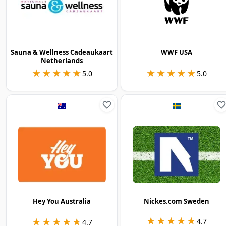
Sauna & Wellness Cadeaukaart
WWF USA
Netherlands
★★★★★
★★★★★
★★★★★
★★★★★
5.0
5.0
Hey You Australia
Nickes.com Sweden
★★★★★
★★★★★
★★★★★
★★★★★
4.7
4.7