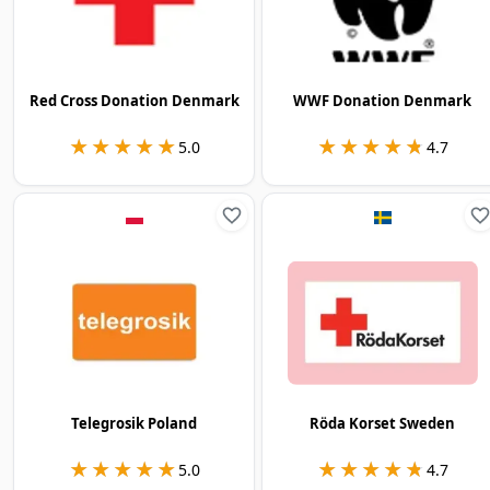
Red Cross Donation Denmark
WWF Donation Denmark
★★★★★
★★★★★
★★★★★
★★★★★
5.0
4.7
Telegrosik Poland
Röda Korset Sweden
★★★★★
★★★★★
★★★★★
★★★★★
5.0
4.7