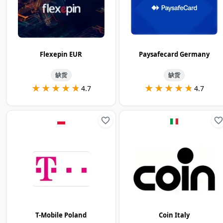
Flexepin EUR
Paysafecard Germany
缺货
缺货
★★★★★
★★★★★
★★★★★
★★★★★
4.7
4.7
T-Mobile Poland
Coin Italy