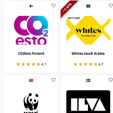
%
1.42
−
CO2Esto Finland
Whites Saudi Arabia
★★★★★
★★★★★
★★★★★
★★★★★
4.7
4.7