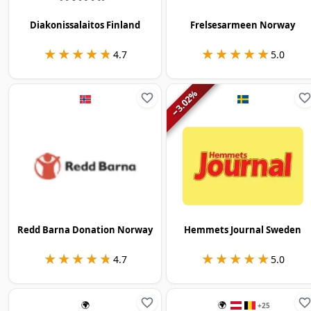
Diakonissalaitos Finland
Frelsesarmeen Norway
★★★★★
★★★★★
★★★★★
★★★★★
4.7
5.0
%
3.02
−
Redd Barna Donation Norway
Hemmets Journal Sweden
★★★★★
★★★★★
★★★★★
★★★★★
4.7
5.0
🌍
🌍
+
25