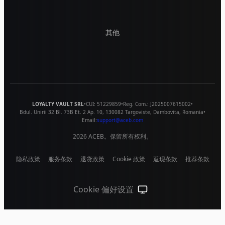
其他
LOYALTY VAULT SRL
•
CUI:
51229859
•
Reg. Com.:
J2025007615002
•
Bdul. Unirii 32 Bl. 73B Et. 2 Ap. 10
,
130082
Targoviste
,
Dambovita
,
Romania
•
Email:
support@aceb.com
2026
ACEB。保留所有权利。
隐私政策
服务条款
退货政策
Cookie 政策
返现条款
推荐条款
Cookie 偏好设置
跟随系统（点击切换到浅色