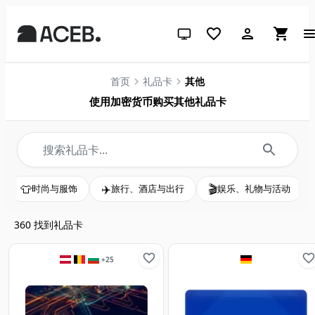
跟随系统（点击切换到浅色）
首页
礼品卡
其他
使用加密货币购买其他礼品卡
✈️
🎬
🏠
与服饰
旅行、酒店与出行
娱乐、礼物与活动
家居与生
360
找到礼品卡
+
25