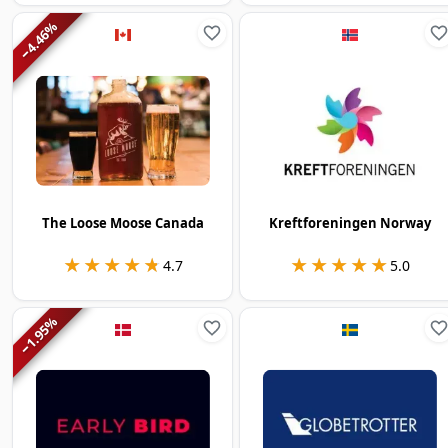
%
4.46
−
The Loose Moose Canada
Kreftforeningen Norway
★★★★★
★★★★★
★★★★★
★★★★★
4.7
5.0
%
1.95
−