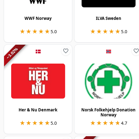
WWF Norway
ILVA Sweden
★★★★★
★★★★★
★★★★★
★★★★★
5.0
5.0
%
3.02
−
Her & Nu Denmark
Norsk Folkehjelp Donation
Norway
★★★★★
★★★★★
★★★★★
★★★★★
5.0
4.7