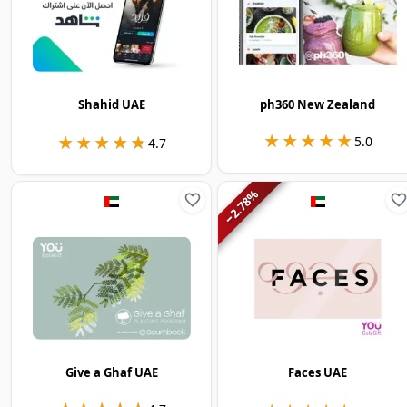
Shahid UAE
ph360 New Zealand
★★★★★
★★★★★
★★★★★
★★★★★
5.0
4.7
%
2.78
−
Give a Ghaf UAE
Faces UAE