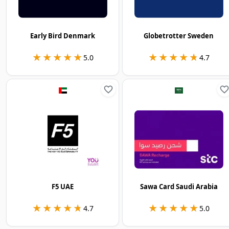
Early Bird Denmark
Globetrotter Sweden
★★★★★
★★★★★
★★★★★
★★★★★
5.0
4.7
F5 UAE
Sawa Card Saudi Arabia
★★★★★
★★★★★
★★★★★
★★★★★
4.7
5.0