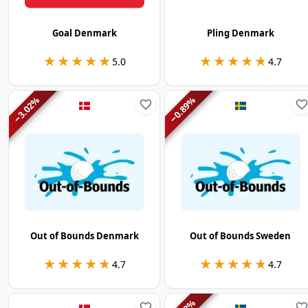
Goal Denmark
Pling Denmark
★★★★★
★★★★★
★★★★★
★★★★★
5.0
4.7
%
%
3.02
0.89
−
−
Out of Bounds Denmark
Out of Bounds Sweden
★★★★★
★★★★★
★★★★★
★★★★★
4.7
4.7
%