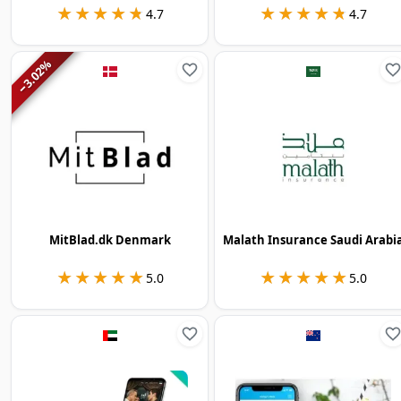
★★★★★
★★★★★
★★★★★
★★★★★
4.7
4.7
%
3.02
−
MitBlad.dk Denmark
Malath Insurance Saudi Arabi
★★★★★
★★★★★
★★★★★
★★★★★
5.0
5.0