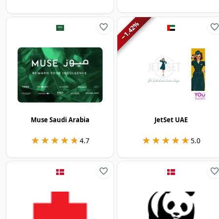
%
1.42
−
Muse Saudi Arabia
JetSet UAE
★★★★★
★★★★★
★★★★★
★★★★★
4.7
5.0