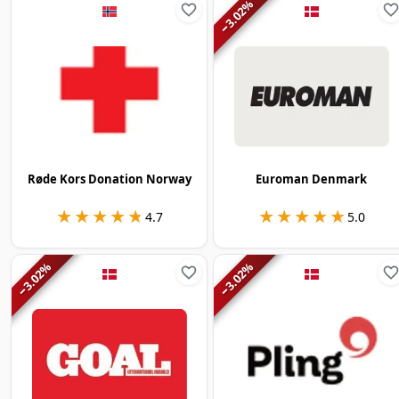
%
3.02
−
Røde Kors Donation Norway
Euroman Denmark
★★★★★
★★★★★
★★★★★
★★★★★
4.7
5.0
%
%
3.02
3.02
−
−