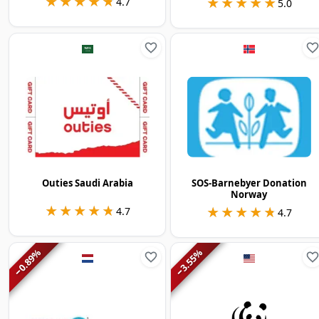
★★★★★
★★★★★
★★★★★
★★★★★
4.7
5.0
Outies Saudi Arabia
SOS-Barnebyer Donation
Norway
★★★★★
★★★★★
★★★★★
★★★★★
4.7
4.7
%
%
0.89
3.55
−
−