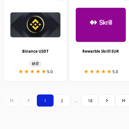
Binance USDT
Rewarble Skrill EUR
缺货
★★★★★
★★★★★
★★★★★
★★★★★
5.0
5.0
1
2
…
18