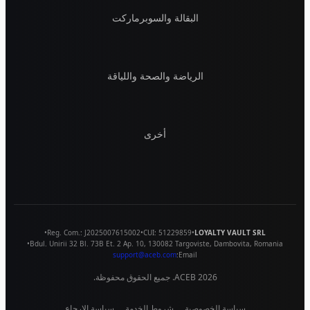
البقالة والسوبرماركت
الرياضة والصحة واللياقة
أخرى
•
Reg. Com.:
J2025007615002
•
CUI:
51229859
•
LOYALTY VAULT SRL
•
Bdul. Unirii 32 Bl. 73B Et. 2 Ap. 10
,
130082
Targoviste
,
Dambovita
,
Romania
support@aceb.com
Email:
2026
ACEB. جميع الحقوق محفوظة.
سياسة الخصوصية
شروط الخدمة
سياسة الإرجاع