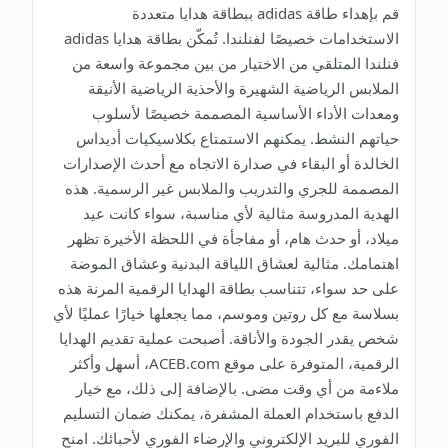
قم بإهداء طاقة adidas ببطاقة هدايا متعددة
الاستخدامات خصيصًا لفنلندا. تُمكّن بطاقة هدايا adidas
فنلندا المتلقي من الاختيار من بين مجموعة واسعة من
الملابس الرياضية الشهيرة والأحذية الرياضية الأنيقة
ومعدات الأداء الأساسية المصممة خصيصًا لأسلوب
حياتهم النشط. يمكنهم الاستمتاع بكلاسيكيات أديداس
الخالدة أو البقاء في صدارة الاتجاه مع أحدث الإصدارات
المصممة للجري والتدريب والملابس غير الرسمية. هذه
الهدية المدروسة مثالية لأي مناسبة، سواء كانت عيد
ميلاد، أو حدث هام، أو مفاجأة في اللحظة الأخيرة تظهر
اهتمامك. مثالية لعشاق اللياقة البدنية وعشاق الموضة
على حد سواء، تتناسب بطاقة الهدايا الرقمية المرنة هذه
بسلاسة مع كل روتين وموسم، مما يجعلها خيارًا عمليًا لأي
شخص يقدر الجودة والأناقة. أصبحت عملية تقديم الهدايا
الرقمية، المتوفرة على موقع ACEB.com، أسهل وأكثر
ملاءمة من أي وقت مضى. بالإضافة إلى ذلك، مع خيار
الدفع باستخدام العملة المشفرة، يمكنك ضمان التسليم
الفوري للبريد الإلكتروني والإرضاء الفوري لأحبائك. امنح