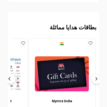
بطاقات هدايا مماثلة
roup Kuwait
Myntra India