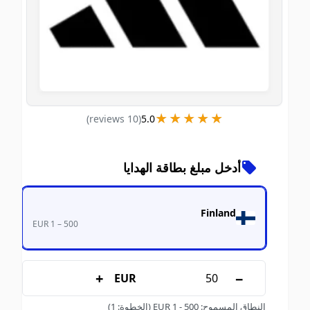
★★★★★
★★★★★
)
s
review
10
(
5.0
أدخل مبلغ بطاقة الهدايا
Finland
EUR 1 – 500
+
−
EUR
النطاق المسموح
:
500
-
1
EUR
(الخطوة: 1)