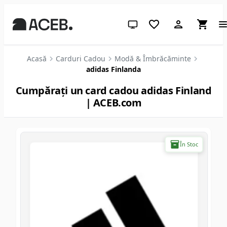
Temă sistem (apasă pentru des
Acasă
Carduri Cadou
Modă & Îmbrăcăminte
adidas Finlanda
Cumpărați un card cadou adidas Finland
| ACEB.com
În Stoc