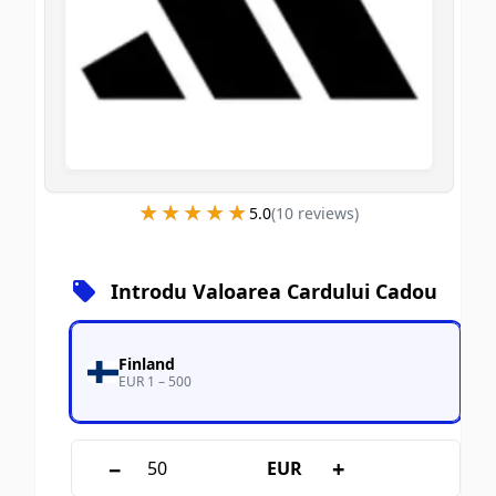
★★★★★
★★★★★
5.0
(
10
review
s
)
Introdu Valoarea Cardului Cadou
Finland
EUR 1 – 500
−
+
EUR