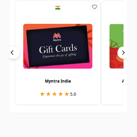
Myntra India
Alshay
★★★★★
★★★★★
★
★
5.0