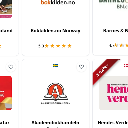
ealand
Bokkilden.no Norway
Barnes & 
★★
★★
★
★
★★★★★
★★★★★
4.7
5.0
−
%
3.02
Qatar
Akademibokhandeln
Hendes Verd