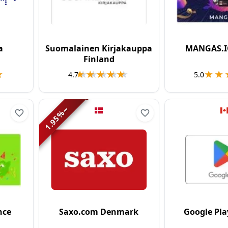
a
Suomalainen Kirjakauppa
MANGAS.I
Finland
★
★
★★★★★
★★★★★
★★
★★
4.7
5.0
−
%
1.95
nce
Saxo.com Denmark
Google Pl