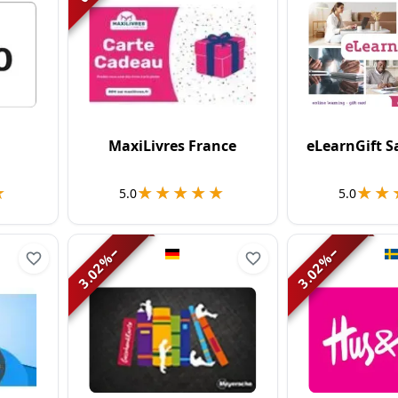
a
MaxiLivres France
eLearnGift S
★
★
★★★★★
★★★★★
★★
★★
5.0
5.0
−
−
%
%
3.02
3.02