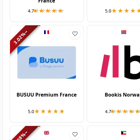
France
★★★★★
★★★★★
★★★★
★★★★
4.7
5.0
−
%
3.02
BUSUU Premium France
Bookis Norwa
★★★★★
★★★★★
★★★★
★★★★
5.0
4.7
−
%