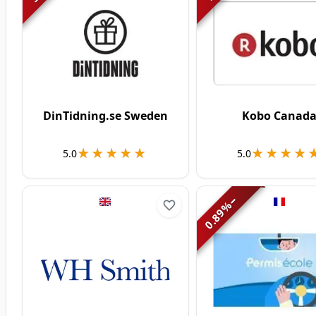
DinTidning.se Sweden
Kobo Canad
★★★★★
★★★★★
★★★★
★★★★
5.0
5.0
−
%
0.89