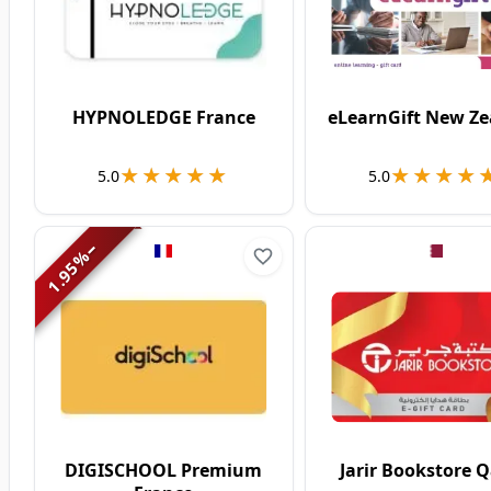
HYPNOLEDGE France
eLearnGift New Z
★★★★★
★★★★★
★★★★
★★★★
5.0
5.0
−
%
1.95
DIGISCHOOL Premium
Jarir Bookstore 