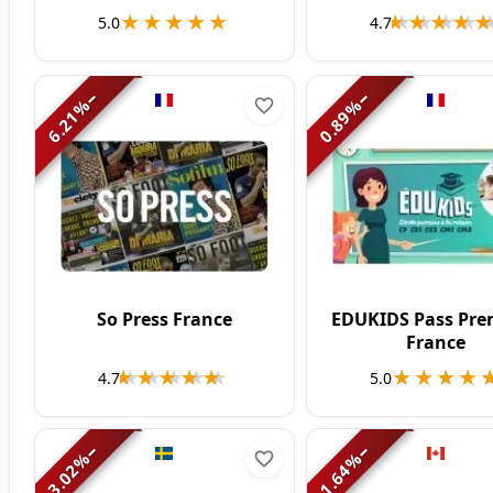
★★★★★
★★★★★
★★★★
★★★★
5.0
4.7
−
−
%
%
6.21
0.89
So Press France
EDUKIDS Pass Pr
France
★★★★★
★★★★★
★★★★
★★★★
4.7
5.0
−
−
%
%
3.02
1.64