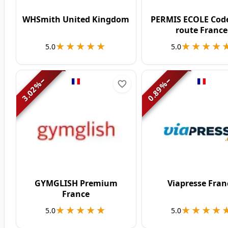
WHSmith United Kingdom
PERMIS ECOLE Code
route France
★★★★★
★★★★★
★★★★
★★★★
5.0
5.0
−
−
%
%
3.02
0.89
GYMGLISH Premium
Viapresse Fran
France
★★★★★
★★★★★
★★★★
★★★★
5.0
5.0