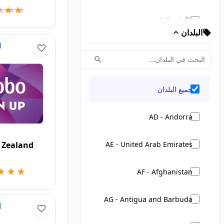
★★★
★★★
الأزياء والملابس
البلدان
السفر والفنادق والتنقّل
الترفيه والهدايا والفعاليات
جميع البلدان
المنزل ونمط الحياة
AD - Andorra
الجمال والعناية الشخصية
AE - United Arab Emirates
 Zealand
الكتب والتعليم والتعلّم الإلكتروني
★★★
★★★
AF - Afghanistan
الإلكترونيات والتكنولوجيا
AG - Antigua and Barbuda
البقالة والسوبرماركت