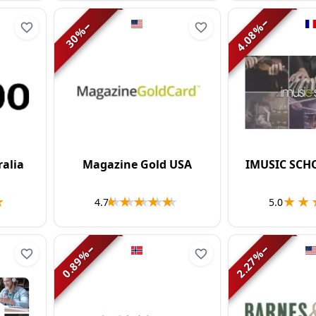
−
−
%
%
4.08
30
alia
Magazine Gold USA
IMUSIC SCH
★
★
★★★★★
★★★★★
★★
★★
4.7
5.0
−
−
%
%
0.89
2.27