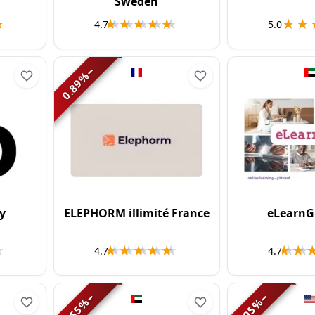
Sweden
★
★
★★★★★
★★★★★
★★
★★
4.7
5.0
−
%
0.89
y
ELEPHORM illimité France
eLearnG
★
★
★★★★★
★★★★★
★★
★★
4.7
4.7
−
−
%
%