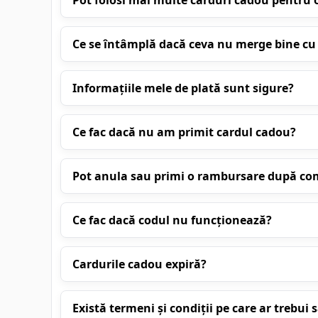
Pot folosi mai multe carduri cadou pentru o
Ce se întâmplă dacă ceva nu merge bine 
Informațiile mele de plată sunt sigure?
Ce fac dacă nu am primit cardul cadou?
Pot anula sau primi o rambursare după c
Ce fac dacă codul nu funcționează?
Cardurile cadou expiră?
Există termeni și condiții pe care ar trebui să