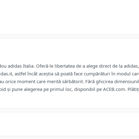
u adidas Italia. Oferă-le libertatea de a alege direct de la adidas
as.it, astfel încât aceștia să poată face cumpărături în modul care
sau orice moment care merită sărbătorit. Fără ghicirea dimensiunilo
pid și pune alegerea pe primul loc, disponibil pe ACEB.com. Plătiți 