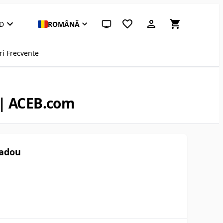
D
ROMÂNĂ
Temă sistem (apasă pentru deschisă)
ri Frecvente
 | ACEB.com
Cadou