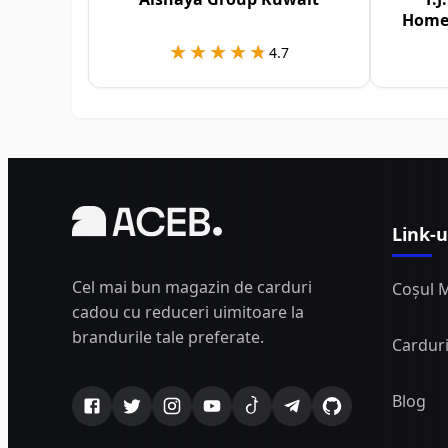
Home
★★★★★
★★★★★
4.7
Link-u
Cel mai bun magazin de carduri
Coșul 
cadou cu reduceri uimitoare la
brandurile tale preferate.
Cardur
Blog