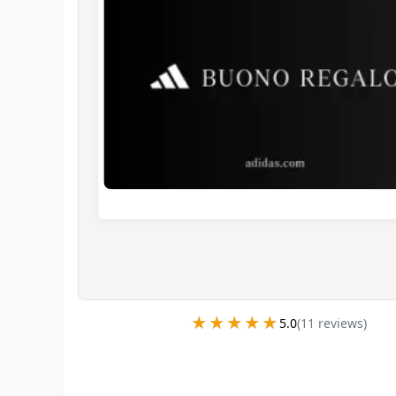
★★★★★
★★★★★
5.0
(
11
review
s
)