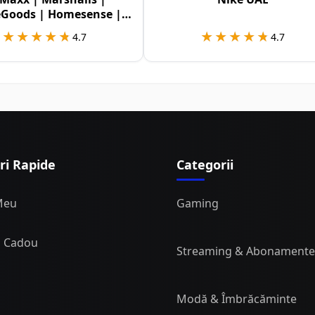
Goods | Homesense |
Sierra USA
★★★★★
★★★★★
★★★★★
★★★★★
4.7
4.7
ri Rapide
Categorii
Meu
Gaming
i Cadou
Streaming & Abonamente
Modă & Îmbrăcăminte