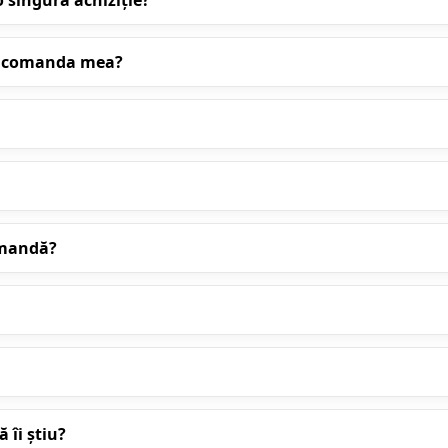
 singură achiziție?
cu comanda mea?
omandă?
 îi știu?