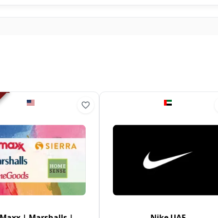
.Maxx | Marshalls |
Nike UAE