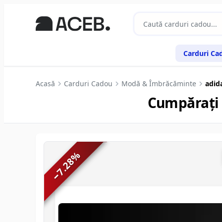
Carduri Ca
Acasă
Carduri Cadou
Modă & Îmbrăcăminte
adida
Cumpărați 
%
7.28
−