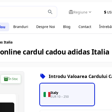
$
Regiune
US
Branduri
Despre Noi
Blog
Contact
Întrebă
dou
s Italia
online cardul cadou adidas Italia
Introdu Valoarea Cardului 
În Stoc
Italy
EUR 10 – 250