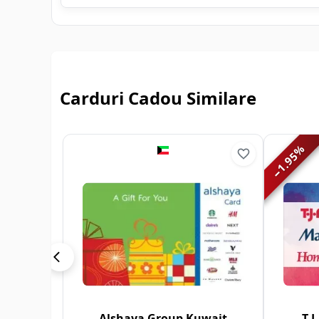
Carduri Cadou Similare
%
1.95
−
Alshaya Group Kuwait
T.J