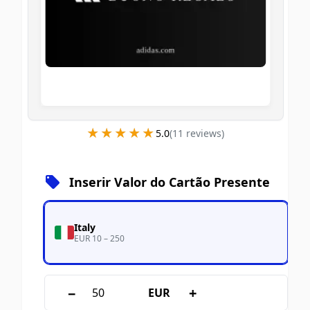
★★★★★
★★★★★
5.0
(
11
review
s
)
Inserir Valor do Cartão Presente
Italy
EUR 10 – 250
−
+
EUR