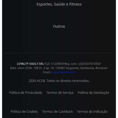
Esportes, Saúde e Fitness
Outros
LOYALTY VAULT SRL
•
CUI:
51229859
•
Reg. Com.:
J2025007615002
•
Bdul. Unirii 32 Bl. 73B Et. 2 Ap. 10
,
130082
Targoviste
,
Dambovita
,
Romania
•
Email:
support@aceb.com
2026
ACEB. Todos os direitos reservados.
Política de Privacidade
Termos de Serviço
Política de Devolução
Política de Cookies
Termos de Cashback
Termos de Indicação