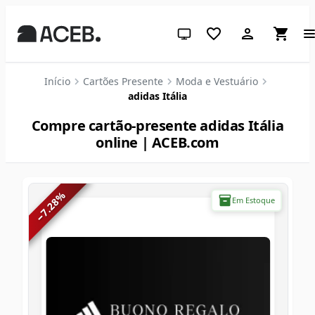
Tema do sistema (clique para c
Início
Cartões Presente
Moda e Vestuário
adidas Itália
Compre cartão-presente adidas Itália
online | ACEB.com
%
Em Estoque
7.28
−