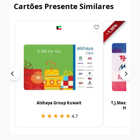
Cartões Presente Similares
%
1.95
−
Alshaya Group Kuwait
T.J.Maxx | Ma
Homesen
★★★★★
★★★★★
★
★
4.7