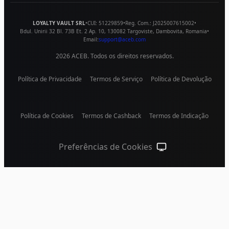
LOYALTY VAULT SRL
•
CUI:
51229859
•
Reg. Com.:
J2025007615002
•
Bdul. Unirii 32 Bl. 73B Et. 2 Ap. 10
,
130082
Targoviste
,
Dambovita
,
Romania
•
Email:
support@aceb.com
2026
ACEB. Todos os direitos reservados.
Política de Privacidade
Termos de Serviço
Política de Devolução
Política de Cookies
Termos de Cashback
Termos de Indicação
Preferências de Cookies
Tema do sistema (cliqu