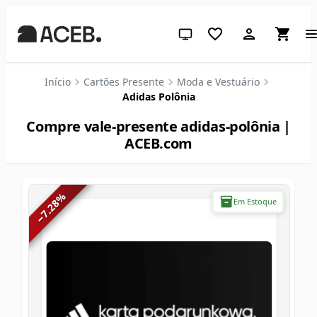
Tema do sistema (clique para c
Início
Cartões Presente
Moda e Vestuário
Adidas Polônia
Compre vale-presente adidas-polônia |
ACEB.com
%
Em Estoque
7.28
−