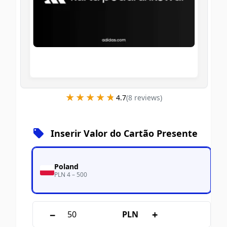
★★★★★
★★★★★
4.7
(
8
review
s
)
Inserir Valor do Cartão Presente
Poland
PLN 4 – 500
−
+
PLN