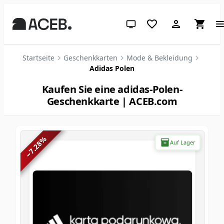
System-Design (klicken für hell
Startseite
Geschenkkarten
Mode & Bekleidung
Adidas Polen
Kaufen Sie eine adidas-Polen-
Geschenkkarte | ACEB.com
%
Auf Lager
7.28
−