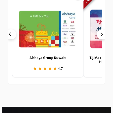
−
Alshaya Group Kuwait
T.J.Maxx | Ma
Homesen
★★★★★
★★★★★
★
★
4.7