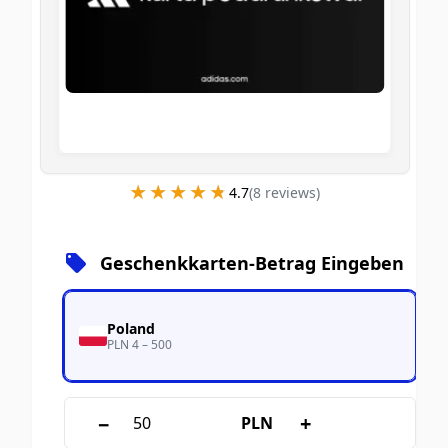
★★★★★
★★★★★
4.7
(
8
review
s
)
Geschenkkarten-Betrag Eingeben
Poland
PLN 4 – 500
−
+
PLN