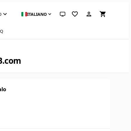
D
ITALIANO
Tema di sistema (clicca per chiaro)
AQ
EB.com
alo