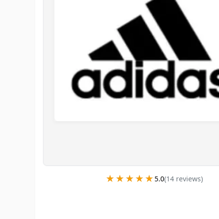
★★★★★
★★★★★
5.0
(
14
review
s
)