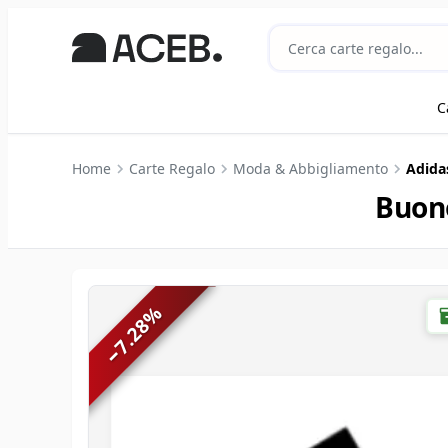
C
Home
Carte Regalo
Moda & Abbigliamento
Adidas
Buono
%
7.28
−