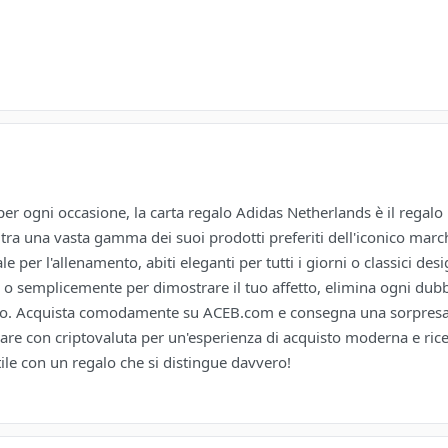
 per ogni occasione, la carta regalo Adidas Netherlands è il regal
re tra una vasta gamma dei suoi prodotti preferiti dell'iconico ma
le per l'allenamento, abiti eleganti per tutti i giorni o classici des
 o semplicemente per dimostrare il tuo affetto, elimina ogni dubbi
oro. Acquista comodamente su ACEB.com e consegna una sorpresa 
pagare con criptovaluta per un'esperienza di acquisto moderna e ri
tile con un regalo che si distingue davvero!