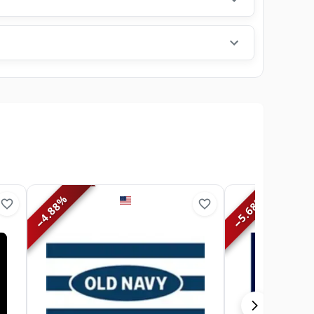
%
%
4.88
5.68
−
−