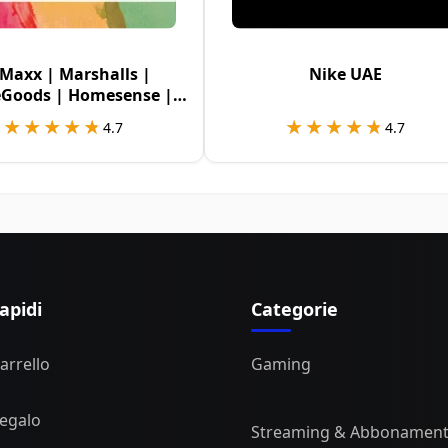
.Maxx | Marshalls |
Nike UAE
Goods | Homesense |
Sierra USA
★★★★★
★★★★★
★★★★★
★★★★★
4.7
4.7
apidi
Categorie
Carrello
Gaming
Regalo
Streaming & Abbonament