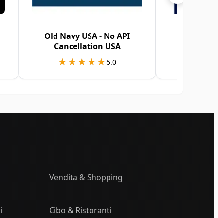
Old Navy USA - No API
GA
Cancellation USA
★★★★★
★★★★★
★★
★★
5.0
Vendita & Shopping
i
Cibo & Ristoranti