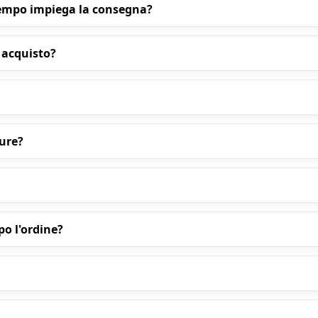
tempo impiega la consegna?
 acquisto?
ure?
o l'ordine?