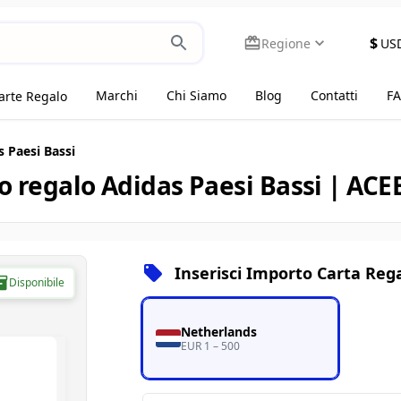
$
Regione
US
Marchi
Chi Siamo
Blog
Contatti
F
arte Regalo
 Paesi Bassi
 regalo Adidas Paesi Bassi | AC
Inserisci Importo Carta Reg
Disponibile
Netherlands
EUR 1 – 500