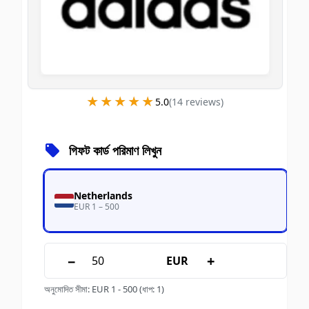
★★★★★
★★★★★
5.0
(
14
review
s
)
গিফট কার্ড পরিমাণ লিখুন
Netherlands
EUR 1 – 500
−
+
EUR
অনুমোদিত সীমা
:
EUR
1
-
500
(ধাপ: 1)