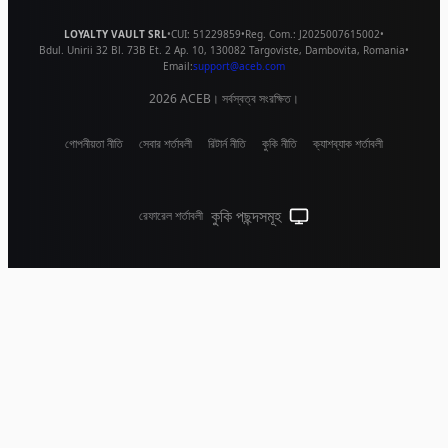
LOYALTY VAULT SRL
•
CUI:
51229859
•
Reg. Com.:
J2025007615002
•
Bdul. Unirii 32 Bl. 73B Et. 2 Ap. 10
,
130082
Targoviste
,
Dambovita
,
Romania
•
Email:
support@aceb.com
2026
ACEB। সর্বস্বত্ব সংরক্ষিত।
গোপনীয়তা নীতি
সেবার শর্তাবলী
রিটার্ন নীতি
কুকি নীতি
ক্যাশব্যাক শর্তাবলী
কুকি পছন্দসমূহ
রেফারেল শর্তাবলী
সিস্টেম থিম (লাইটের জন্য ক্লিক কর