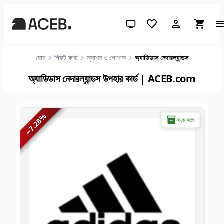
সিস্টেম থিম (লাইটের জন্য ক্লিক করুন)
হোম
গিফট কার্ড
ফ্যাশন ও পোশাক
অ্যাডিডাস নেদারল্যান্ডস
অ্যাডিডাস নেদারল্যান্ডস উপহার কার্ড | ACEB.com
%
স্টকে আছে
7.28
−