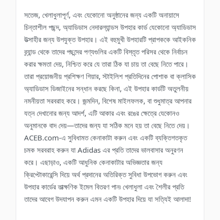
সতেজ, খেলাধুলাপূর্ণ, এবং যেকোনো অনুষ্ঠানের জন্য একটি অনায়াসে
চিন্তাশীল পছন্দ, অ্যাডিডাস নেদারল্যান্ডস উপহার কার্ড যেকোনো অ্যাডিডাস
উত্সাহীর জন্য উপযুক্ত উপহার। এই বহুমুখী উপহারটি প্রাপককে আইকনিক
ব্র্যান্ড থেকে তাদের পছন্দের পণ্যগুলির একটি বিস্তৃত পরিসর থেকে নির্বাচন
করার ক্ষমতা দেয়, নিশ্চিত করে যে তারা ঠিক যা চায় তা বেছে নিতে পারে।
তারা প্রয়োজনীয় প্রশিক্ষণ গিয়ার, স্টাইলিশ প্রতিদিনের পোশাক বা ক্লাসিক
অ্যাডিডাস ডিজাইনের সন্ধান করছে কিনা, এই উপহার কার্ডটি অতুলনীয়
নমনীয়তা সরবরাহ করে। জন্মদিন, বিশেষ মাইলফলক, বা শুধুমাত্র আপনার
যত্ন দেখানোর জন্য আদর্শ, এটি আকার এবং রঙের ক্ষেত্রে যেকোনও
অনুমানকে বাদ দেয়—তাদের জন্য যা সঠিক মনে হয় তা বেছে নিতে দেয়।
ACEB.com-এ সুবিধামত কেনাকাটা করুন এবং একটি ব্যক্তিগতকৃত
চমক সরবরাহ করুন যা Adidas এর প্রতি তাদের ভালবাসার অনুরণন
করে। এছাড়াও, একটি আধুনিক কেনাকাটার অভিজ্ঞতার জন্য
ক্রিপ্টোকারেন্সি দিয়ে অর্থ প্রদানের অতিরিক্ত সুবিধা উপভোগ করুন এবং
উপহার কার্ডের তাত্ক্ষণিক ইমেল বিতরণ পান৷ খেলাধুলা এবং শৈলীর প্রতি
তাদের আবেগ উদযাপন করুন এমন একটি উপহার দিয়ে যা সত্যিই আলাদা!