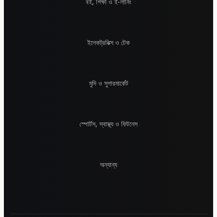
বই, শিক্ষা ও ই-লার্নিং
ইলেকট্রনিক্স ও টেক
মুদি ও সুপারমার্কেট
স্পোর্টস, স্বাস্থ্য ও ফিটনেস
অন্যান্য