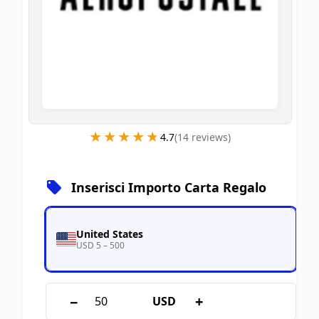
★★★★★
★★★★★
4.7
(
14
review
s
)
Inserisci Importo Carta Regalo
United States
USD 5 – 500
−
+
USD