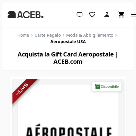
Tema di sistema (clicca per chia
Home
Carte Regalo
Moda & Abbigliamento
Aeropostale USA
Acquista la Gift Card Aeropostale |
ACEB.com
%
Disponibile
5.04
−