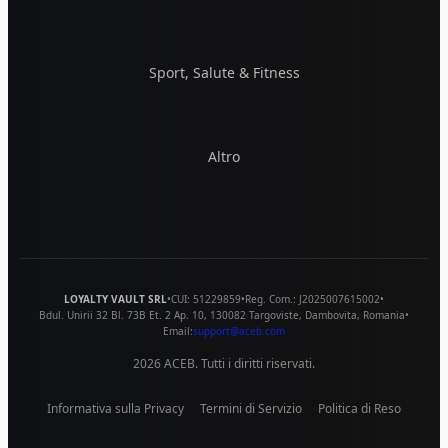
Sport, Salute & Fitness
Altro
LOYALTY VAULT SRL
•
CUI:
51229859
•
Reg. Com.:
J2025007615002
•
Bdul. Unirii 32 Bl. 73B Et. 2 Ap. 10
,
130082
Targoviste
,
Dambovita
,
Romania
•
Email:
support@aceb.com
2026
ACEB. Tutti i diritti riservati.
Informativa sulla Privacy
Termini di Servizio
Politica di Reso