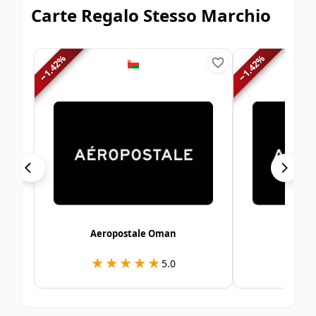
Carte Regalo Stesso Marchio
%
%
1.42
1.42
−
−
Aeropostale Oman
Aerop
★★★★★
★★★★★
★
★
5.0