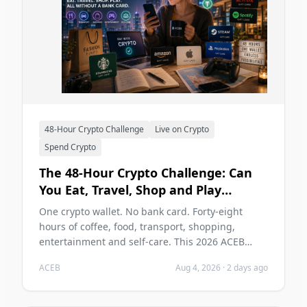
48-Hour Crypto Challenge
Live on Crypto
Spend Crypto
The 48-Hour Crypto Challenge: Can
You Eat, Travel, Shop and Play
Without a Bank Card in 2026?
One crypto wallet. No bank card. Forty-eight
hours of coffee, food, transport, shopping,
entertainment and self-care. This 2026 ACEB
challenge tests whether cryptocurrency can carry
ACEB
Aug 4, 2026
·
2 days ago
two ordinary days without becoming the main
problem of those days.