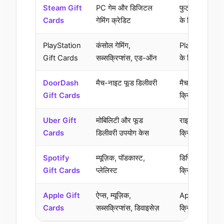
Steam Gift
PC गेम और डिजिटल
फुटबॉल गेम्स और 
Cards
गेमिंग क्रेडिट
के लिए क्रिप्टो 
PlayStation
कंसोल गेमिंग,
PlayStation S
Gift Cards
सब्सक्रिप्शंस, एड-ऑन
के लिए क्रिप्टो 
DoorDash
मैच-नाइट फूड डिलीवरी
मैच के दौरान भो
Gift Cards
क्रिप्टो का उपयो
Uber Gift
मोबिलिटी और फूड
राइड्स या सुविधा
Cards
डिलीवरी उपयोग केस
क्रिप्टो का उपयो
Spotify
म्यूज़िक, पॉडकास्ट,
डिजिटल मनोरंज
Gift Cards
प्लेलिस्ट
क्रिप्टो का उपयो
Apple Gift
ऐप्स, म्यूज़िक,
Apple इकोसिस्
Cards
सब्सक्रिप्शंस, डिवाइसेज़
क्रिप्टो का उपयो