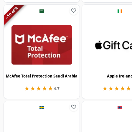
%
10.48
−
McAfee Total Protection Saudi Arabia
Apple Irelan
★★★★★
★★★★★
★★★★★
★★★★★
4.7