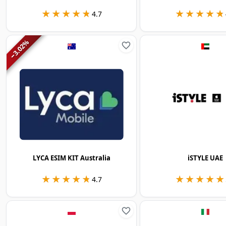
★★★★★
★★★★★
★★★★★
★★★★★
4.7
%
3.02
−
LYCA ESIM KIT Australia
iSTYLE UAE
★★★★★
★★★★★
★★★★★
★★★★★
4.7