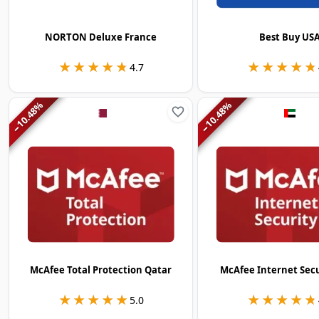
NORTON Deluxe France
Best Buy US
★★★★★
★★★★★
★★★★★
★★★★★
4.7
%
%
10.48
10.48
−
−
McAfee Total Protection Qatar
McAfee Internet Sec
★★★★★
★★★★★
★★★★★
★★★★★
5.0