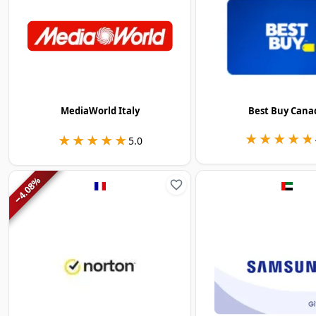
MediaWorld Italy
Best Buy Cana
★★★★★
★★★★★
★★★★★
★★★★★
5.0
%
4.08
−