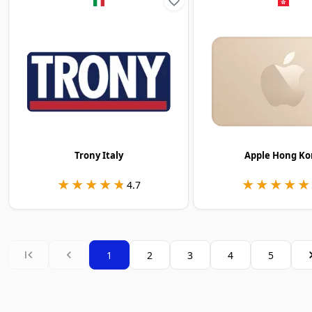
Trony Italy
Apple Hong Ko
★★★★★
★★★★★
★★★★★
★★★★★
4.7
1
2
3
4
5