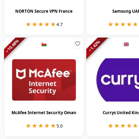
NORTON Secure VPN France
Samsung UA
★★★★★
★★★★★
★★★★★
★★★★★
4.7
%
%
10.48
1.42
−
−
McAfee Internet Security Oman
Currys United Ki
★★★★★
★★★★★
★★★★★
★★★★★
5.0