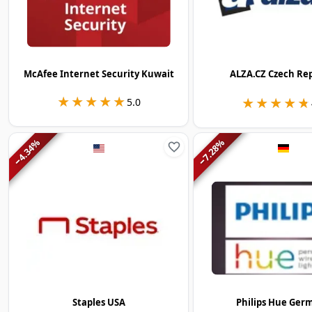
McAfee Internet Security Kuwait
ALZA.CZ Czech Re
★★★★★
★★★★★
★★★★★
★★★★★
5.0
%
%
4.34
7.28
−
−
Staples USA
Philips Hue Ger