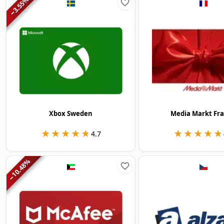
3.55
−
Xbox Sweden
Media Markt Fr
★★★★★
★★★★★
★★★★★
★★★★★
4.7
%
10.48
−