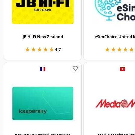
JB Hi-Fi New Zealand
eSimChoice United 
★★★★★
★★★★★
★★★★★
★★★★★
4.7