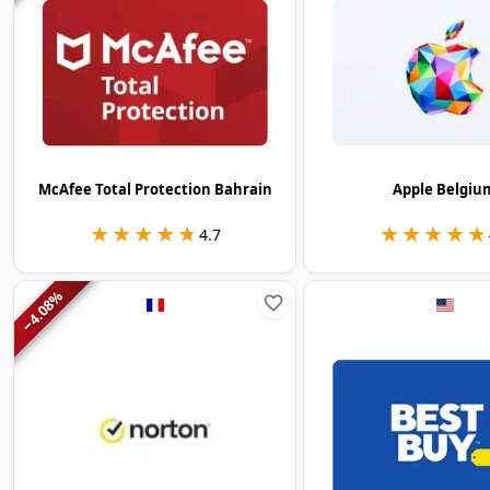
McAfee Total Protection Bahrain
Apple Belgiu
★★★★★
★★★★★
★★★★★
★★★★★
4.7
%
4.08
−