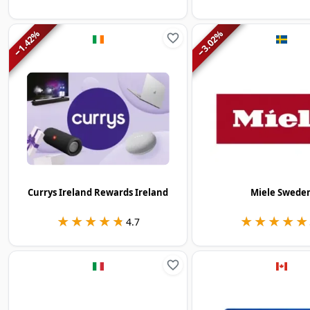
%
%
1.42
3.02
−
−
Currys Ireland Rewards Ireland
Miele Swede
★★★★★
★★★★★
★★★★★
★★★★★
4.7