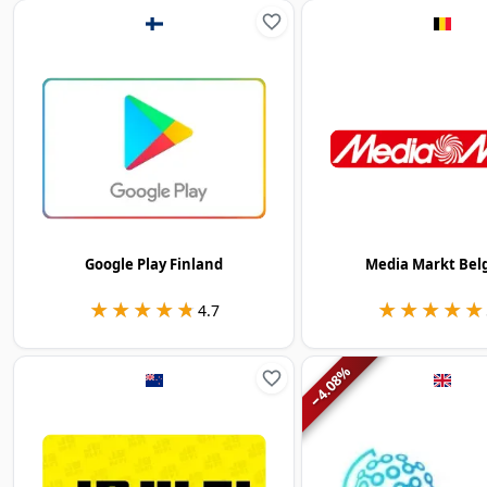
Google Play Finland
Media Markt Bel
★★★★★
★★★★★
★★★★★
★★★★★
4.7
%
4.08
−