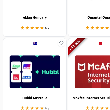
eMag Hungary
Omantel Om
★★★★★
★★★★★
★★★★★
★★★★★
4.7
%
10.48
−
Hubbl Australia
McAfee Internet Secur
★★★★★
★★★★★
★★★★★
★★★★★
4.7