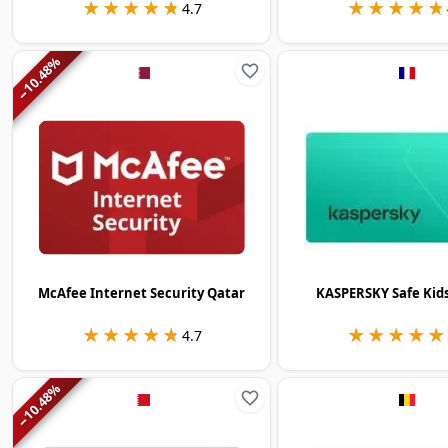
★★★★★
★★★★★
★★★★★
★★★★★
4.7
%
10.48
−
McAfee Internet Security Qatar
KASPERSKY Safe Kid
★★★★★
★★★★★
★★★★★
★★★★★
4.7
%
10.48
−