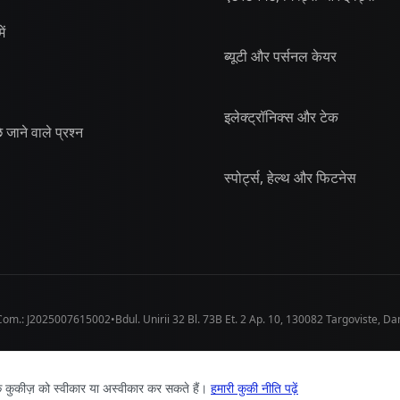
ें
ब्यूटी और पर्सनल केयर
इलेक्ट्रॉनिक्स और टेक
 जाने वाले प्रश्न
स्पोर्ट्स, हेल्थ और फिटनेस
Com.:
J2025007615002
•
Bdul. Unirii 32 Bl. 73B Et. 2 Ap. 10
,
130082
Targoviste
,
Da
गोपनीयता 
कुकीज़ को स्वीकार या अस्वीकार कर सकते हैं।
हमारी कुकी नीति पढ़ें