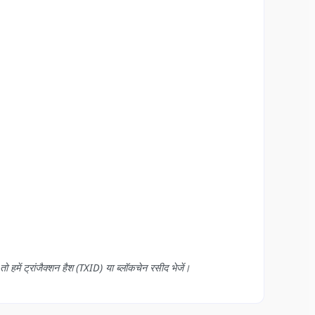
 तो हमें ट्रांजैक्शन हैश (TXID) या ब्लॉकचेन रसीद भेजें।