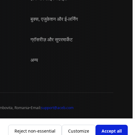
बुक्स, एजुकेशन और ई-लर्निंग
ग्रॉसरीज़ और सुपरमार्केट
अन्य
mbovita
,
Romania
•
Email:
support@aceb.com
कुकी प्राथमिकताएँ
नीति
सेवा की शर्तें
रिटर्न नीति
कुकी नीति
सिस्टम थीम (लाइट क
Reject non-essential
Customize
Accept all