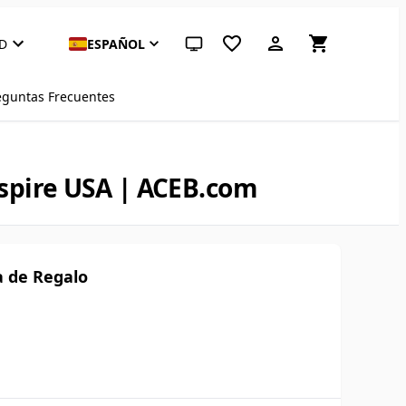
D
ESPAÑOL
Tema del sistema (haz clic para claro)
eguntas Frecuentes
nspire USA | ACEB.com
a de Regalo