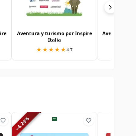
ire
Aventura y turismo por Inspire
Aventura y Tu
Italia
S
★★★★★
★★★★★
★★
★★
4.7
%
4.29
−