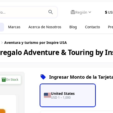
$
Región
US
Marcas
Acerca de Nosotros
Blog
Contacto
Pr
Aventura y turismo por Inspire USA
 regalo Adventure & Touring by I
Ingresar Monto de la Tarjet
En Stock
United States
USD 1 – 1,000