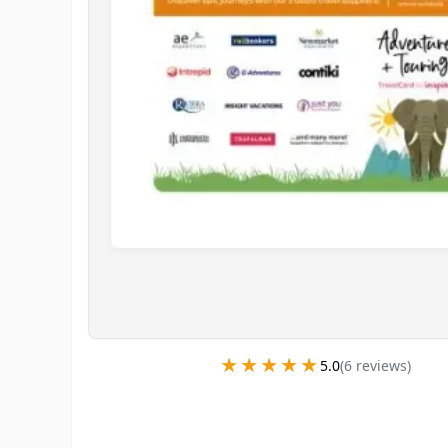
★★★★★
★★★★★
5.0
(
6
review
s
)