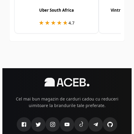
Uber South Africa
Vintrica E-
★★★★★
★★★★★
★
★
4.7
Cel mai bun magazin de carduri cadou cu reduceri
uimitoare la brandurile tale preferate.