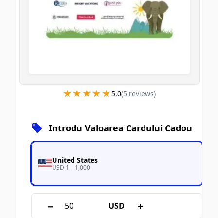
★★★★★
★★★★★
5.0
(
5
review
s
)
Introdu Valoarea Cardului Cadou
United States
USD 1 – 1,000
−
+
USD