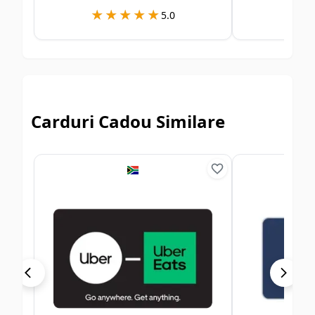
★★★★★
★★★★★
★
★
5.0
Carduri Cadou Similare