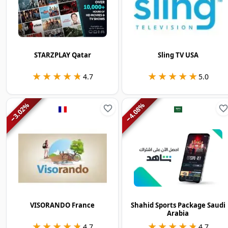
STARZPLAY Qatar
Sling TV USA
★★★★★
★★★★★
★★★★★
★★★★★
4.7
5.0
%
%
3.02
4.08
−
−
VISORANDO France
Shahid Sports Package Saudi
Arabia
★★★★★
★★★★★
★★★★★
★★★★★
4.7
4.7