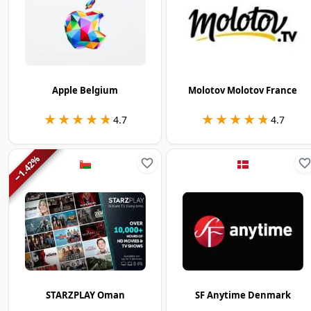
Apple Belgium
Molotov Molotov France
★★★★★
★★★★★
★★★★★
★★★★★
4.7
4.7
%
1.42
−
STARZPLAY Oman
SF Anytime Denmark