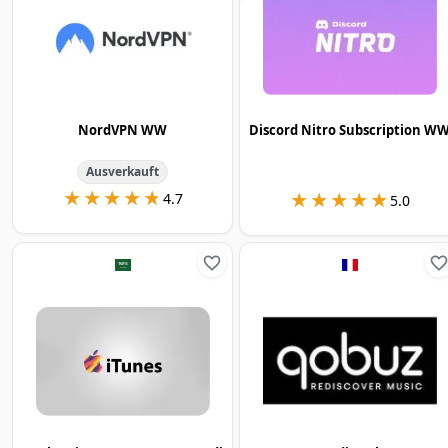
NordVPN WW
Discord Nitro Subscription W
Ausverkauft
★★★★★
★★★★★
★★★★★
★★★★★
4.7
5.0