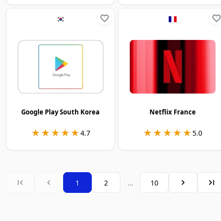
Google Play South Korea
Netflix France
★★★★★
★★★★★
★★★★★
★★★★★
4.7
5.0
1
2
…
10