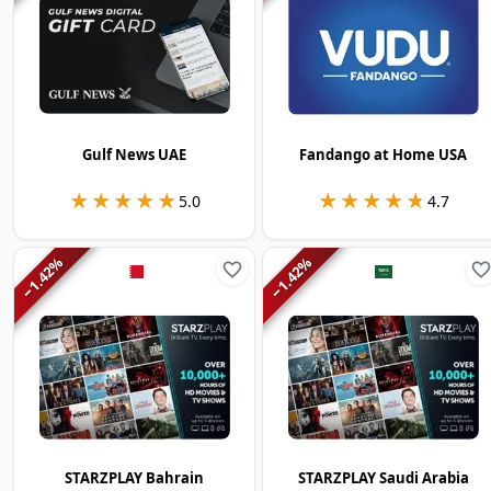
Gulf News UAE
Fandango at Home USA
★★★★★
★★★★★
★★★★★
★★★★★
5.0
4.7
%
%
1.42
1.42
−
−
STARZPLAY Bahrain
STARZPLAY Saudi Arabia