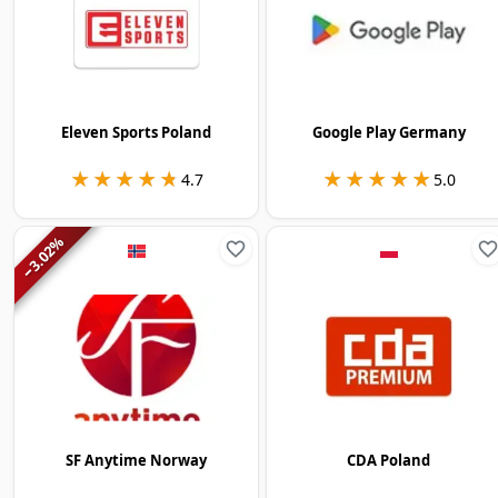
Eleven Sports Poland
Google Play Germany
★★★★★
★★★★★
★★★★★
★★★★★
4.7
5.0
%
3.02
−
SF Anytime Norway
CDA Poland