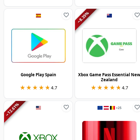
%
8.35
−
Google Play Spain
Xbox Game Pass Essential Ne
Zealand
★★★★★
★★★★★
★★★★★
★★★★★
4.7
4.7
%
12.61
+
25
−