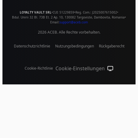
LOYALTY VAULT SRL
•
CUI:
51229859
•
Reg. Com.:
J2025007615002
•
Bdul. Unirii 32 Bl. 73B Et. 2 Ap. 10
,
130082
Targoviste
,
Dambovita
,
Romania
•
Email:
support@aceb.com
2026
ACEB. Alle Rechte vorbehalten.
Datenschutzrichtlinie
Nutzungsbedingungen
Rückgaberecht
Cookie-Einstellungen
Cookie-Richtlinie
System-Design (