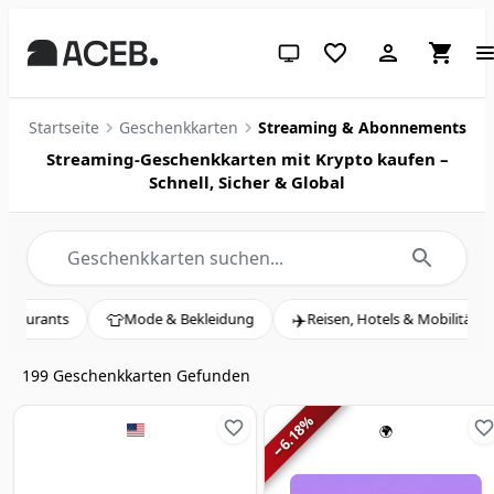
System-Design (klicken für hell
Startseite
Geschenkkarten
Streaming & Abonnements
Streaming-Geschenkkarten mit Krypto kaufen –
Schnell, Sicher & Global

✈️
🎬
Mode & Bekleidung
Reisen, Hotels & Mobilität
Unterhaltung
199
Geschenkkarten Gefunden
%
6.18
🌍
−