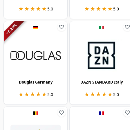
★★★★★
★★★★★
★★★★★
★★★★★
5.0
5.0
%
6.21
−
Douglas Germany
DAZN STANDARD Italy
★★★★★
★★★★★
★★★★★
★★★★★
5.0
5.0