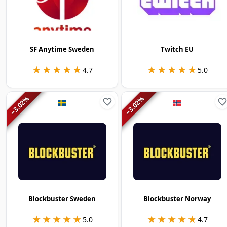
SF Anytime Sweden
Twitch EU
★★★★★
★★★★★
★★★★★
★★★★★
4.7
5.0
%
%
3.02
3.02
−
−
Blockbuster Sweden
Blockbuster Norway
★★★★★
★★★★★
★★★★★
★★★★★
5.0
4.7