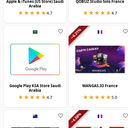
Apple & iTunes (US Store) Saudi
QOBUZ Studio Solo France
Arabia
★★★★★
★★★★★
★★★★★
★★★★★
4.7
4.7
%
6.21
−
Google Play KSA Store Saudi
MANGAS.IO France
Arabia
★★★★★
★★★★★
★★★★★
★★★★★
4.7
5.0
%
4.08
−