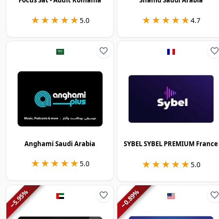
★★★★★
★★★★★
★★★★★
★★★★★
5.0
4.7
Anghami Saudi Arabia
SYBEL SYBEL PREMIUM France
★★★★★
★★★★★
★★★★★
★★★★★
5.0
5.0
%
%
5.95
0.89
−
−