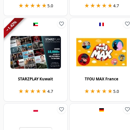
★★★★★
★★★★★
★★★★★
★★★★★
5.0
4.7
%
1.42
−
STARZPLAY Kuwait
TFOU MAX France
★★★★★
★★★★★
★★★★★
★★★★★
4.7
5.0