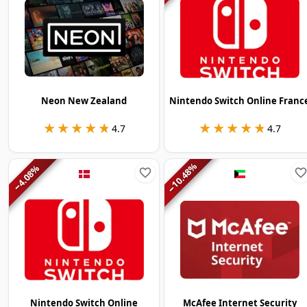
Neon New Zealand
Nintendo Switch Online Franc
★★★★★
★★★★★
★★★★★
★★★★★
4.7
4.7
%
%
10.48
4.08
−
−
Nintendo Switch Online
McAfee Internet Security