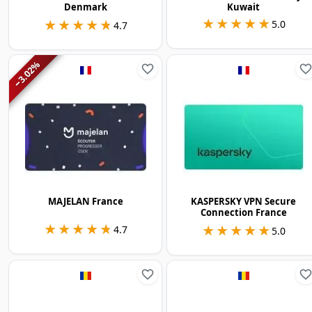
Denmark
Kuwait
★★★★★
★★★★★
★★★★★
★★★★★
5.0
4.7
%
3.02
−
MAJELAN France
KASPERSKY VPN Secure
Connection France
★★★★★
★★★★★
★★★★★
★★★★★
4.7
5.0