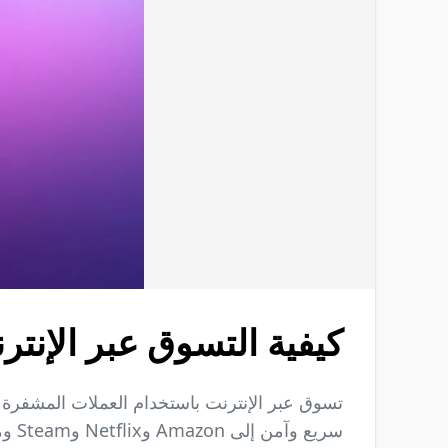
كيفية التسوق عبر الإنت
سريع وآمن إلى Amazon وNetflix وSteam ومئات المتاجر العالمية.