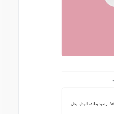
.
حدد المكان الذي تود التسوق منه — Amazon أو Steam أو Netflix أو Tesco أو Sephora أو Adidas. رصيد بطاقة الهدايا يحل