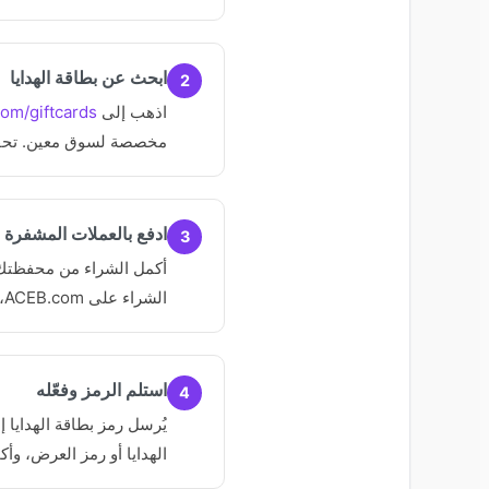
ابحث عن بطاقة الهدايا
2
اذهب إلى
om/giftcards
مخصصة لسوق معين. تحقق 
ادفع بالعملات المشفرة
3
الشراء على ACEB.com، لا يلزم إنشاء حساب أو التحقق من الهوية.
استلم الرمز وفعّله
4
يُرسل رمز بطاقة الهدايا 
الهدايا أو رمز العرض، وأك