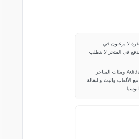
رة لا يرغبون في
دفع في المتجر لا يتطلب
يغطي هذا الدليل بالضبط كيفية التسوق في Amazon وNetflix وSteam وTesco وSephora وAdidas ومئات المتاجر
 الألعاب والبث والبقالة
نوسيا.