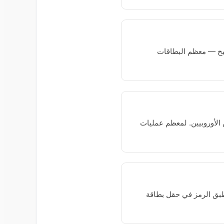
حيح — معظم البطاقات
 تحويل SEPA متاح أيضاً للمستخدمين الأوروبيين. لمعظم عمليات
 طبق الرمز في حقل بطاقة