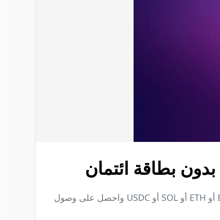
بدون بطاقة ائتمان
تسوق عبر الإنترنت باستخدام العملات المشفرة بدون بطاقة ائتمان عبر شراء بطاقات هدايا رقمية. ادفع بـ BTC أو ETH أو SOL أو USDC واحصل على وصول