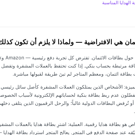
 الهدايا المناسبة
مان هي الافتراضية — ولماذا لا يلزم أن تكون كذلك
ن لديك بطاقة مرتبطة بحساب بنكي. إذا كنت تحتفظ بالعملات المشفرة وتفضل
بطاقة ائتمان، ومعظم المتاجر لم تبنَ طريقة لقبولها مباشرة.
ميزة: الأشخاص الذين يمتلكون العملات المشفرة كأصل سائل رئيسي و
ّلون عدم ربط بطاقة بنكية لحساباتهم الإلكترونية لأسباب الخصو
و تُرفض البطاقات الدولية غالباً؛ والرحل الرقميون الذين يتلقى دخله
و بطاقة هدايا رقمية. العملية: اشترِ بطاقة هدايا بالعملات المشفر
بّقه عند صفحة الدفع في المتجر. يعالج المتجر استرداد بطاقة الهدايا