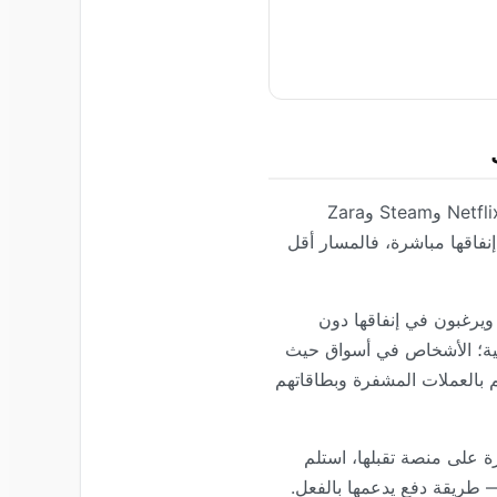
بُنيت تجارة التجزئة عبر الإنترنت حول بطاقات الائتمان. تفترض كل تجربة دفع رئيسية — Amazon وNetflix وSteam وZara
 إنفاقها مباشرة، فالمسار أقل
يرغبون في إنفاقها دون
صية؛ الأشخاص في أسواق حيث
م بالعملات المشفرة وبطاقاتهم
ة على منصة تقبلها، استلم
 — طريقة دفع يدعمها بالفعل.