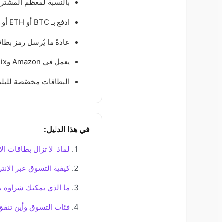
بالنسبة لمعظم المشتري
ادفع بـ BTC أو ETH أو SOL أو USDC، أو عبر تحويل SEPA
عادةً ما يُرسل رمز بطاقة
يعمل في Amazon وNetflix وSteam وTesco وAdidas وSephora وIKEA ومئات المتاجر الأخرى
البطاقات مخصّصة للبلد
في هذا الدليل:
لماذا لا تزال بطاقات ال
كيفية التسوق عبر الإنت
ما الذي يمكنك شراؤه ب
فئات التسوق وأين تنفق