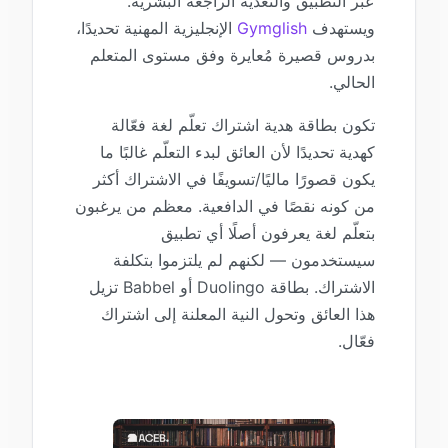
عبر التطبيق والتغذية الراجعة البشرية.
ويستهدف
Gymglish
الإنجليزية المهنية تحديدًا،
بدروس قصيرة مُعايرة وفق مستوى المتعلم
الحالي.
تكون بطاقة هدية اشتراك تعلّم لغة فعّالة
كهدية تحديدًا لأن العائق لبدء التعلّم غالبًا ما
يكون قصورًا ماليًا/تسويفًا في الاشتراك أكثر
من كونه نقصًا في الدافعية. معظم من يرغبون
بتعلّم لغة يعرفون أصلًا أي تطبيق
سيستخدمون — لكنهم لم يلتزموا بتكلفة
الاشتراك. بطاقة Duolingo أو Babbel تزيل
هذا العائق وتحول النية المعلنة إلى اشتراك
فعّال.