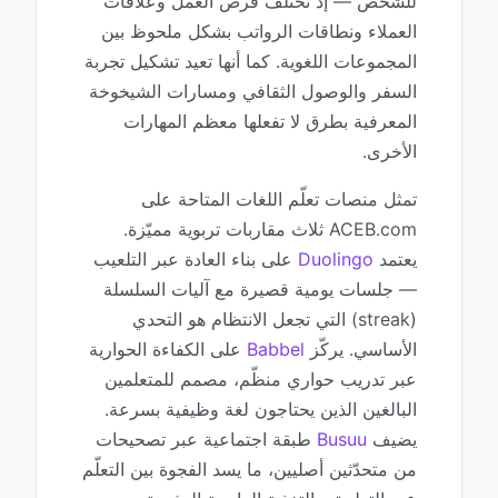
للشخص — إذ تختلف فرص العمل وعلاقات
العملاء ونطاقات الرواتب بشكل ملحوظ بين
المجموعات اللغوية. كما أنها تعيد تشكيل تجربة
السفر والوصول الثقافي ومسارات الشيخوخة
المعرفية بطرق لا تفعلها معظم المهارات
الأخرى.
تمثل منصات تعلّم اللغات المتاحة على
ACEB.com ثلاث مقاربات تربوية مميّزة.
يعتمد
Duolingo
على بناء العادة عبر التلعيب
— جلسات يومية قصيرة مع آليات السلسلة
(streak) التي تجعل الانتظام هو التحدي
الأساسي. يركّز
Babbel
على الكفاءة الحوارية
عبر تدريب حواري منظّم، مصمم للمتعلمين
البالغين الذين يحتاجون لغة وظيفية بسرعة.
يضيف
Busuu
طبقة اجتماعية عبر تصحيحات
من متحدّثين أصليين، ما يسد الفجوة بين التعلّم