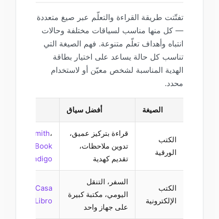
تفتّتت طريقة القراءة والتعلّم عبر صيغ متعددة
— كل منها مناسب لسياقات مختلفة وحالات
انتباه وأهداف تعلّم متنوعة. فهم الصيغة التي
تناسب كل حالة يساعد على اختيار بطاقة
الهدية المناسبة لشخص معيّن أو لاستخدام
محدد.
الصيغة
أفضل سياق
العلامات 
قراءة بتركيز عميق،
،
WHSmith
،
& Noble
الكتب
تدوين ملاحظات،
National Book
،
ori
الورقية
تقديم كهدية
Indigo
،
Tokens
السفر، التنقل
الكتب
Casa
،
Google Play
،
اليومي، مكتبة كبيرة
الإلكترونية
del Libro
على جهاز واحد