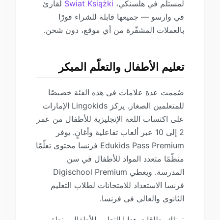
لمستلم في هلسنكي،
Swiat Książki
لقارئ
في وارسو — جميعها قابلة للشراء فورًا
بالعملات المشفّرة من أي موقع، دون شحن.
تعليم الأطفال والتعلّم المبكر
صُممت عدة علامات في هذه الفئة خصيصًا
للمتعلمين الصغار. يركز Lingokids الإمارات
على اكتساب اللغة الإنجليزية للأطفال من عمر
2 إلى 10 عبر ألعاب تفاعلية وأغانٍ. يوفر
Edukids Pass Premium فرنسا محتوى تعلّمًا
منظّمًا متعدد المواد للأطفال في سن
المدرسة. ويغطي Digischool Premium
فرنسا الاستعداد للامتحانات لطلاب التعليم
الثانوي والعالي في فرنسا.
تمتلك بطاقات هدايا التعليم للأطفال منطق