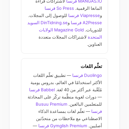
MANGAS.IO فرنسا
لاشتراكات قراءة
المانغا الرقمية.
So Press فرنسا
و
Viapresse فرنسا
للوصول إلى المجلات.
A2Presse فرنسا
و
DinTidning.se السويد
للدوريات.
Magazine Gold الولايات
المتحدة
لاشتراكات المجلات متعددة
العناوين.
تعلّم اللغات
Duolingo فرنسا
— تطبيق تعلّم اللغات
الأكثر استخدامًا في العالم، بدروس يومية
مُلَعَّبة عبر أكثر من 40 لغة.
Babbel فرنسا
— دورات لغوية منظَّمة تركّز على المحادثة
للمتعلمين البالغين.
Busuu Premium
فرنسا
— تعلّم لغات بمساعدة الذكاء
الاصطناعي مع ملاحظات من متحدّثين
أصليين.
Gymglish Premium فرنسا
—