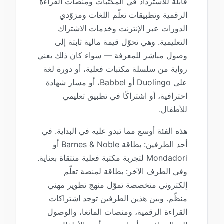
قابلة للاسترداد في المكتبات ومنصات القراءة
الرقمية وتطبيقات تعلّم اللغات ومزوّدي
الدورات عبر الإنترنت وخدمات الاشتراك
التعليمية. وهي تحوّل قيمة مالية ثابتة إلى
وصول مباشر للمعرفة — سواء كان ذلك يعني
رواية من سلسلة مكتبات فعلية، أو دورة لغة
على Duolingo أو Babbel، أو مسار شهادة
احترافية، أو اشتراكًا في تطبيق تعليمي
للأطفال.
هذه الفئة أوسع مما تبدو عليه في البداية. في
أحد الطرفين: بطاقة Barnes & Noble أو
Mondadori لتجربة مكتبة فعلية منتقاة بعناية.
وفي الطرف الآخر: بطاقة لمنصة تعلّم
إلكتروني متخصصة تموّل منهج تطوير مهني
منظّم. وبين هذين الطرفين توجد اشتراكات
القراءة الرقمية، ومنصات المانغا، والوصول