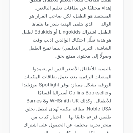
إهداء مختلفًا عن بطاقات تعليم البالغين.
المستفيد هو الطفل، لكن صاحب القرار هو
الوالد — الذي يتلقى الهدية بقدر ما يتلقاها
الطفل. اشتراك Lingokids أو Edukids لطفل
هو هدية تقلّل احتكاك الوالدين (ذنب وقت
الشاشة، التبرير التعليمي) بينما تمنح الطفل
وصولًا إلى محتوى ممتع بحق.
بالنسبة للأطفال الأصغر الذين لم يعتمدوا
المنصات الرقمية بعد، تعمل بطاقات المكتبات
الورقية بشكل ممتاز: توفر Spotlight نيوزيلندا
وCollins Bookseller أستراليا أقسامًا
للأطفال، وكذلك WHSmith UK وBarnes &
Noble USA. بطاقة مكتبة تُهدى لطفل تخلق
طقس قراءة خاصًا بها — اختيار كتاب من
متجر تجربة مختلفة عن الحصول على اشتراك
رقمي، ولكل منهما مكانه حسب العمر