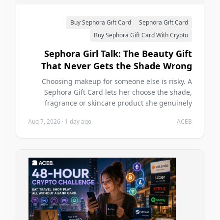
Buy Sephora Gift Card
Sephora Gift Card
Buy Sephora Gift Card With Crypto
Sephora Girl Talk: The Beauty Gift
That Never Gets the Shade Wrong
Choosing makeup for someone else is risky. A
Sephora Gift Card lets her choose the shade,
fragrance or skincare product she genuinely
wants—and you can buy it with crypto on ACEB.
Aug 7, 2026
·
1 day ago
ACEB