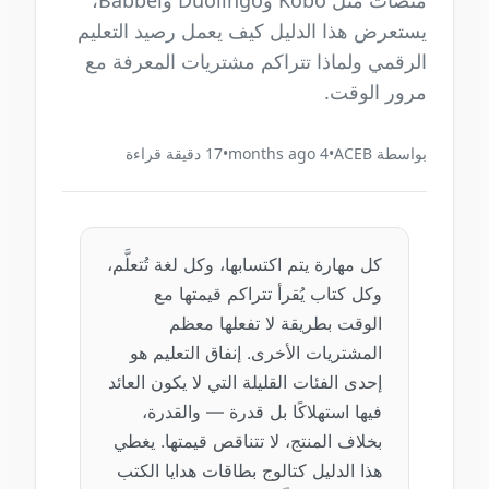
منصات مثل Kobo وDuolingo وBabbel،
يستعرض هذا الدليل كيف يعمل رصيد التعليم
الرقمي ولماذا تتراكم مشتريات المعرفة مع
مرور الوقت.
بواسطة
ACEB
•
4 months ago
•
17
دقيقة قراءة
كل مهارة يتم اكتسابها، وكل لغة تُتعلَّم،
وكل كتاب يُقرأ تتراكم قيمتها مع
الوقت بطريقة لا تفعلها معظم
المشتريات الأخرى. إنفاق التعليم هو
إحدى الفئات القليلة التي لا يكون العائد
فيها استهلاكًا بل قدرة — والقدرة،
بخلاف المنتج، لا تتناقص قيمتها. يغطي
هذا الدليل كتالوج بطاقات هدايا الكتب