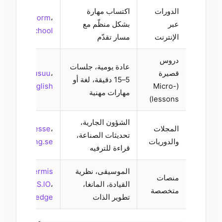
الدورات
اكتساب مهارة
arnGift
،
Elephorm
،
عبر
بشكل منظّم مع
Digischool
الإنترنت
مسار تقدّم
دروس
عادة يومية، جلسات
قصيرة
،
Busuu
،
Babbel
،
go
5–15 دقيقة، لغة أو
Gymglish
(Micro-
مهارات مهنية
lessons)
الشؤون الجارية،
المجلات
،
Viapresse
،
e Gold
تحديثات الصناعة،
والدوريات
DinTidning.se
،
ress
قراءة للترفيه
الموسيقى، نظرية
Permis
،
sic School
منصات
القيادة، المانغا،
،
MANGAS.IO
،
École
متخصصة
تطوير الذات
Hypnoledge