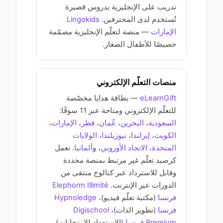
تدريب على الإنجليزية بدروس قصيرة
تُستخدم لدى المحترفين.
Lingokids
الإمارات
— منصة لتعلّم الإنجليزية مصمّمة
خصيصًا للأطفال الصغار.
منصات التعلّم الإلكتروني
eLearnGift
— بطاقة هدايا مخصّصة
للتعلّم الإلكتروني ومتاحة عبر 11 سوقًا:
السعودية
،
البحرين
،
عُمان
،
قطر
،
الإمارات
،
الكويت
،
إيرلندا
،
نيوزيلندا
،
الولايات
المتحدة
،
الاتحاد الأوروبي
، و
ألمانيا
. تعمل
كرصيد تعلّم غير مرتبط بمنصة محددة
وقابل للاسترداد عبر كتالوج منتقى من
الدورات عبر الإنترنت.
Elephorm Illimité
فرنسا
(مكتبة تعلّم فيديو)،
Hypnoledge
فرنسا
(تطوير الذات)،
Digischool
Premium فرنسا
(الاستعداد للامتحانات)،