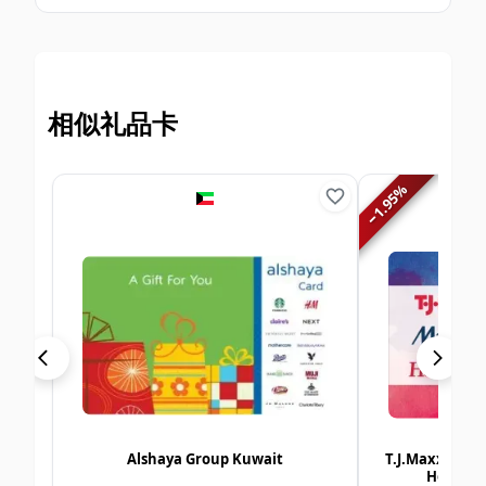
相似礼品卡
%
1.95
−
Alshaya Group Kuwait
T.J.Maxx | Ma
Homesen