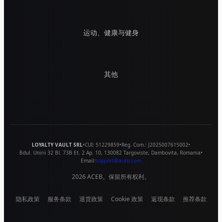
运动、健康与健身
其他
LOYALTY VAULT SRL
•
CUI:
51229859
•
Reg. Com.:
J2025007615002
•
Bdul. Unirii 32 Bl. 73B Et. 2 Ap. 10
,
130082
Targoviste
,
Dambovita
,
Romania
•
Email:
support@aceb.com
2026
ACEB。保留所有权利。
隐私政策
服务条款
退货政策
Cookie 政策
返现条款
推荐条款