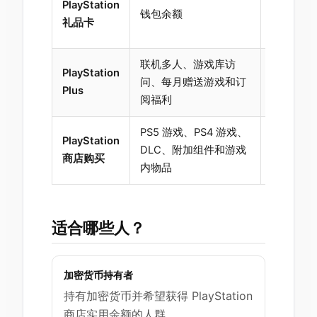
PlayStation
钱包余额
添加到 Pla
礼品卡
钱包。
联机多人、游戏库访
订阅可用
PlayStation
问、每月赠送游戏和订
您的地区
Plus
阅福利
划。
PS5 游戏、PS4 游戏、
在结账时
PlayStation
DLC、附加组件和游戏
合条件）
商店购买
内物品
余额。
适合哪些人？
加密货币持有者
持有加密货币并希望获得 PlayStation
商店实用余额的人群。