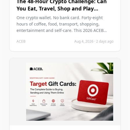
The 48-Hour Crypto Challenge: Can
You Eat, Travel, Shop and Play
Without a Bank Card in 2026?
One crypto wallet. No bank card. Forty-eight
hours of coffee, food, transport, shopping,
entertainment and self-care. This 2026 ACEB
challenge tests whether cryptocurrency can carry
ACEB
Aug 4, 2026
·
2 days ago
two ordinary days without becoming the main
problem of those days.