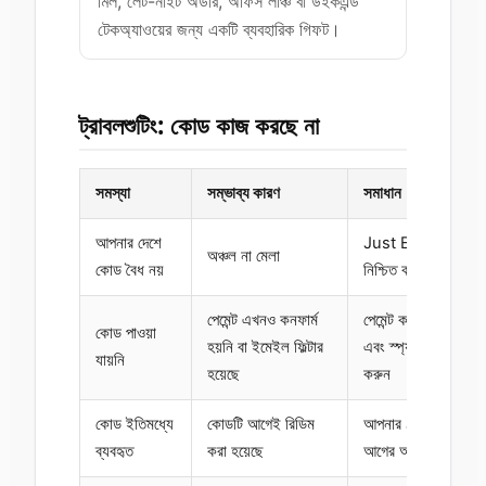
মিল, লেট-নাইট অর্ডার, অফিস লাঞ্চ বা উইকএন্ড
টেকঅ্যাওয়ের জন্য একটি ব্যবহারিক গিফট।
ট্রাবলশুটিং: কোড কাজ করছে না
সমস্যা
সম্ভাব্য কারণ
সমাধান
আপনার দেশে
Just Eat দেশের সেটি
অঞ্চল না মেলা
কোড বৈধ নয়
নিশ্চিত করুন এটি কেনা 
পেমেন্ট এখনও কনফার্ম
পেমেন্ট কনফার্ম হওয়া পর
কোড পাওয়া
হয়নি বা ইমেইল ফিল্টার
এবং স্প্যাম বা প্রোমো
যায়নি
হয়েছে
করুন
কোড ইতিমধ্যে
কোডটি আগেই রিডিম
আপনার Just Eat অ্যাকা
ব্যবহৃত
করা হয়েছে
আগের অর্ডারগুলো চেক 