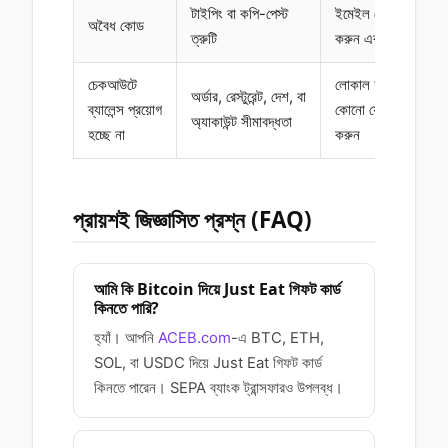
টাইপিং বা কপি-পেস্ট
ইমেইল থেকে সরাসরি ক
অবৈধ কোড
ত্রুটি
করুন এবং অতিরিক্ত স্
চেকআউটে
লোকাল শর্তগুলো চেক 
অর্ডার, রেস্টুরেন্ট, দেশ, বা
ব্যালেন্স প্রয়োগ
কোনো যোগ্য রেস্টুরেন্ট ব
অ্যাকাউন্ট সীমাবদ্ধতা
হচ্ছে না
করুন
প্রায়শই জিজ্ঞাসিত প্রশ্ন (FAQ)
আমি কি Bitcoin দিয়ে Just Eat গিফট কার্ড
কিনতে পারি?
হ্যাঁ। আপনি
ACEB.com
-এ BTC, ETH,
SOL, বা USDC দিয়ে Just Eat গিফট কার্ড
কিনতে পারেন। SEPA ব্যাংক ট্রান্সফারও উপলব্ধ।