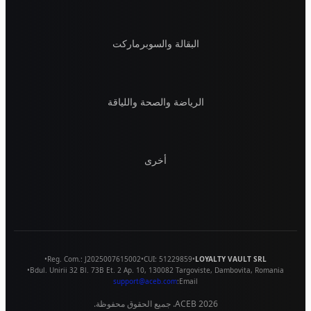
البقالة والسوبرماركت
الرياضة والصحة واللياقة
أخرى
•
Reg. Com.:
J2025007615002
•
CUI:
51229859
•
LOYALTY VAULT SRL
•
Bdul. Unirii 32 Bl. 73B Et. 2 Ap. 10
,
130082
Targoviste
,
Dambovita
,
Romania
support@aceb.com
Email:
2026
ACEB. جميع الحقوق محفوظة.