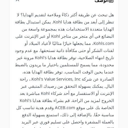
الوصف
هل تبحث عن طريقة أكثر ذكاءً وملاءمة لتقديم الهدايا؟ لا
تنظر إلى أبعد من بطاقة هدايا Kohl. يمكن استبدال بطاقة
الهدايا متعددة الاستخدامات هذه بمجموعة واسعة من
البضائع في أي متجر من متاجر Kohl أو عبر الإنترنت على
Kohls.com، مما يجعلها خيارًا مثاليًا لأعياد الميلاد أو
لفتات الشكر أو حتى مكافأة ذاتية تستحقها. مع عدم وجود
تاريخ انتهاء الصلاحية، توفر بطاقة هدايا Kohl's مرونة غير
محدودة، مما يسمح للمستلمين باختيار ما يريدون بالضبط
عندما يحين الوقت المناسب. توفر بطاقة الهدايا هذه،
الصادرة عن شركة Kohl's Value Services, Inc.، راحة
البال. يمكنك بسهولة التحقق من رصيدك المتبقي عبر
الإنترنت أو الاستفسار مع أحد شركاء Kohl مباشرة بعد
الخروج لمزيد من الراحة. قم بشراء بطاقة هدايا Kohl's
الخاصة بك على موقع ACEB.com وقدم هدية تناسب كل
مناسبة حقًا. بالإضافة إلى ذلك، استمتع بسهولة الدفع
بالعملة المشفرة واحصل على تسليم فوري عبر البريد