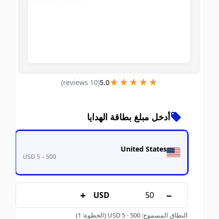
★★★★★
★★★★★
)
s
review
10
(
5.0
أدخل مبلغ بطاقة الهدايا
United States
USD 5 – 500
+
−
USD
النطاق المسموح
:
500
-
5
USD
(الخطوة: 1)