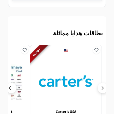
بطاقات هدايا مماثلة
−
%
6.8
roup Kuwait
Carter's USA