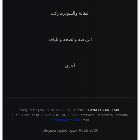
البقالة والسوبرماركت
الرياضة والصحة واللياقة
أخرى
•
Reg. Com.:
J2025007615002
•
CUI:
51229859
•
LOYALTY VAULT SRL
•
Bdul. Unirii 32 Bl. 73B Et. 2 Ap. 10
,
130082
Targoviste
,
Dambovita
,
Romania
support@aceb.com
Email:
2026
ACEB. جميع الحقوق محفوظة.