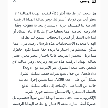
الوصف
هل تبحث عن طريقة أكثر ذكاءً لتقديم الهدية المثالية؟ لا
تنظر أبعد من كوجان أستراليا. توفر بطاقة الهدايا الرقمية
الخاصة بنا للمستلم حرية الاستمتاع بتجربة Kogan وفقًا
لشروطه الخاصة، مما يجعلها خيارًا مثاليًا لأعياد الميلاد أو
إيماءات الشكر أو لمجرد اللحظات. تسمح لك بطاقة
الهدايا متعددة الاستخدامات هذه بإرسال رصيد مرن، مما
يمكّن المستلم من اختيار ما يريده حقًا عندما يكون جاهزًا،
مما يزيل التخمين المرتبط غالبًا باختيار عنصر معين. تعتبر
بطاقة الهدايا الرقمية هذه سريعة ومريحة، وهي مثالية لأي
شخص يحب متعة التسوق عبر الإنترنت مع Kogan
Australia. من خلال بضع نقرات فقط، يمكنك الشراء
بشكل آمن على ACEB.com، مما يضمن إجراء معاملة
خالية من المتاعب. بالإضافة إلى ذلك، يمكنك الدفع
بالعملة المشفرة والاستمتاع بتسليم فوري للبريد
الإلكتروني، مما يجعل تقديم الهدايا ليس سهلاً فحسب، بل
عصريًا أيضًا. شارك متعة الاختيار مع بطاقة الهدايا الرقمية