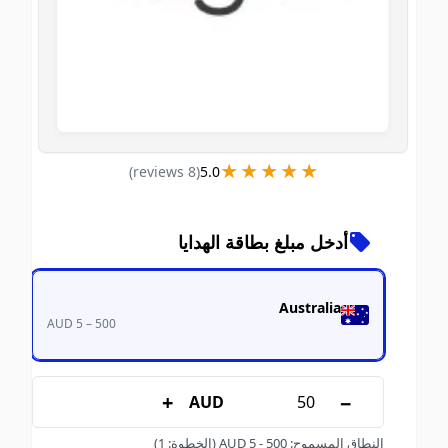
★★★★★
★★★★★
)
s
review
8
(
5.0
أدخل مبلغ بطاقة الهدايا
Australia
AUD 5 – 500
+
−
AUD
النطاق المسموح
:
500
-
5
AUD
(الخطوة: 1)