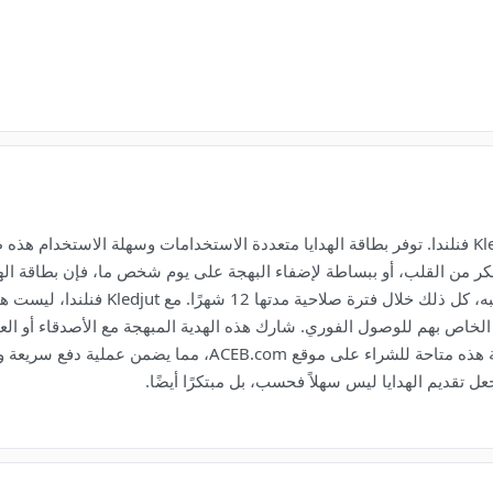
اجعل هديتك لا تُنسى حقًا مع بطاقة الهدايا الرقمية من Kledjut فنلندا. توفر بطاقة الهدايا متعددة ال
د، أو شكر من القلب، أو ببساطة لإضفاء البهجة على يوم شخص ما، فإن بطاقة ال
احتياجاتك واسمح للمستلم باسترداده في الو
ص بهم للوصول الفوري. شارك هذه الهدية المبهجة مع الأصدقاء أو العائلة 
بمجرد نقرات قليلة. يمكنك العثور على بطاقة الهدايا الرقمية هذه م
جعل تقديم الهدايا ليس سهلاً فحسب، بل مبتكرًا أيضًا.