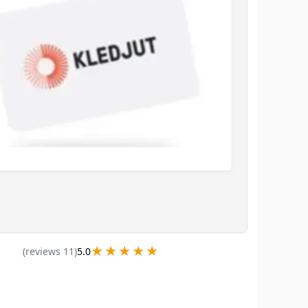
★★★★★
★★★★★
)
s
review
11
(
5.0