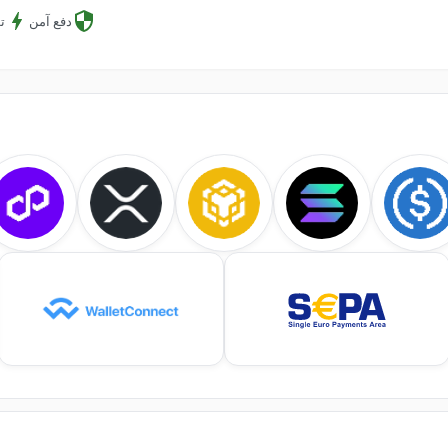
دفع آمن
ت