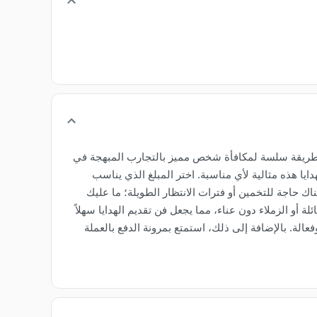
استخدامات وسهلة الاستخدام هذه طريقة سلسة لمكافأة شخص مميز بالتجارب المبهجة في
هدايا هذه مثالية لأي مناسبة. اختر المبلغ الذي يناسب
قت الذي يناسبه، كل ذلك خلال فترة صلاحية مدتها 12 شهرًا. مع Kledjut فنلندا، ليست هناك حاجة للتخمين أو فترات الانتظار الطويلة؛ ما عليك
أو الزملاء دون عناء، مما يجعل فن تقديم الهدايا سهلاً
تاحة للشراء على موقع ACEB.com، مما يضمن عملية دفع سريعة وفعالة. بالإضافة إلى ذلك، استمتع بمرونة الدفع بالعملة