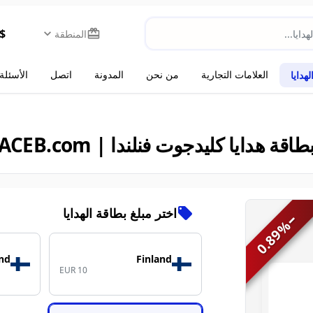
$
المنطقة
العلامات التجارية
من نحن
المدونة
اتصل
الأسئلة
هدايا
طاقة هدايا كليدجوت فنلندا | ACEB.com
اختر مبلغ بطاقة الهدايا
−
%
0.89
and
Finland
EUR 10