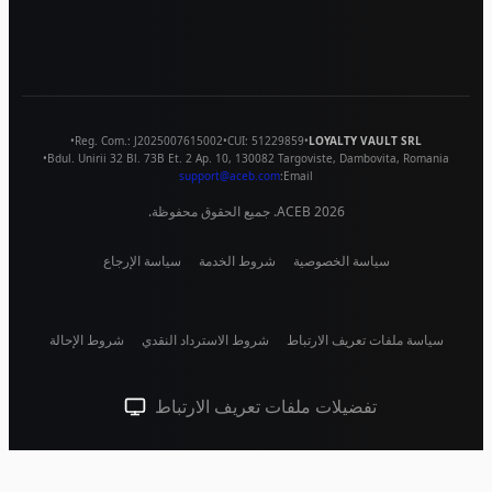
•
Reg. Com.:
J2025007615002
•
CUI:
51229859
•
LOYALTY VAULT SRL
•
Bdul. Unirii 32 Bl. 73B Et. 2 Ap. 10
,
130082
Targoviste
,
Dambovita
,
Romania
support@aceb.com
Email:
2026
ACEB. جميع الحقوق محفوظة.
سياسة الخصوصية
شروط الخدمة
سياسة الإرجاع
سياسة ملفات تعريف الارتباط
شروط الاسترداد النقدي
شروط الإحالة
تفضيلات ملفات تعريف الارتباط
سمة النظام (انقر للفاتحة)