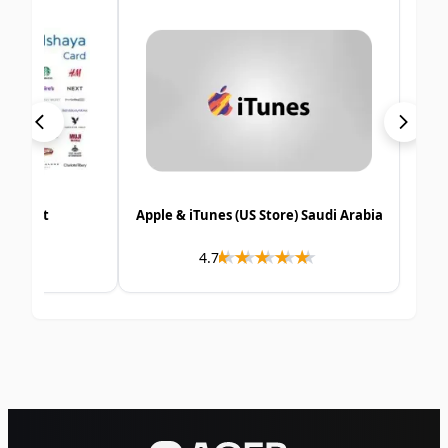
roup Kuwait
Apple & iTunes (US Store) Saudi Arabia
★★★
★★★★
★★★★★
★★★★★
4.7