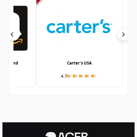
ards Ireland
Carter's USA
★★★★
★★★★
★★★★★
★★★★★
4.7