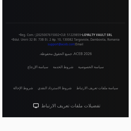
•
Reg. Com.:
J2025007615002
•
CUI:
51229859
•
LOYALTY VAULT SRL
•
Bdul. Unirii 32 Bl. 73B Et. 2 Ap. 10
,
130082
Targoviste
,
Dambovita
,
Romania
support@aceb.com
Email:
2026
ACEB. جميع الحقوق محفوظة.
سياسة الخصوصية
شروط الخدمة
سياسة الإرجاع
سياسة ملفات تعريف الارتباط
شروط الاسترداد النقدي
شروط الإحالة
تفضيلات ملفات تعريف الارتباط
سمة النظام (انقر للفاتحة)