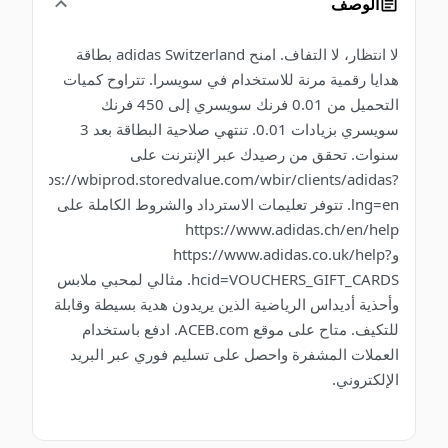
الوصف
لا انتظار، لا التفاف. امنح adidas Switzerland بطاقة
هدايا رقمية مرنة للاستخدام في سويسرا. تتراوح كميات
التحميل من 0.01 فرنك سويسري إلى 450 فرنك
سويسري بزيادات 0.01. تنتهي صلاحية البطاقة بعد 3
سنوات. تحقق من رصيدك عبر الإنترنت على
https://wbiprod.storedvalue.com/wbir/clients/adidas?
lng=en. تتوفر تعليمات الاسترداد والشروط الكاملة على
https://www.adidas.ch/en/help
وhttps://www.adidas.co.uk/help?
hcid=VOUCHERS_GIFT_CARDS. مثالي لمحبي ملابس
وأحذية أديداس الرياضية الذين يريدون هدية بسيطة وقابلة
للتكيف. متاح على موقع ACEB.com. ادفع باستخدام
العملات المشفرة واحصل على تسليم فوري عبر البريد
الإلكتروني.