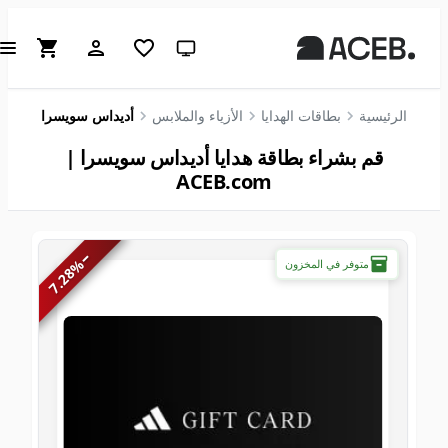
سمة النظام (انقر للفاتحة)
الرئيسية
بطاقات الهدايا
الأزياء والملابس
أديداس سويسرا
قم بشراء بطاقة هدايا أديداس سويسرا |
ACEB.com
−
%
متوفر في المخزون
7.28