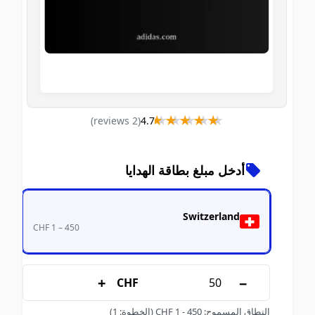
★★★★★
★★★★★
)
s
review
2
(
4.7
أدخل مبلغ بطاقة الهدايا
Switzerland
CHF 1 – 450
+
−
CHF
النطاق المسموح
:
450
-
1
CHF
(الخطوة: 1)