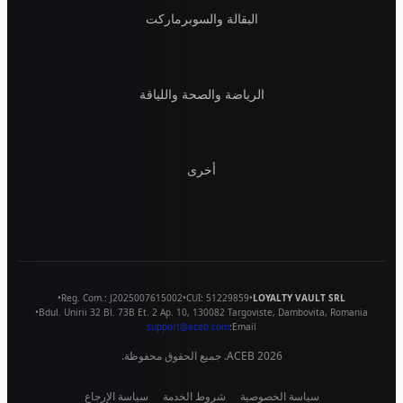
البقالة والسوبرماركت
الرياضة والصحة واللياقة
أخرى
•
Reg. Com.:
J2025007615002
•
CUI:
51229859
•
LOYALTY VAULT SRL
•
Bdul. Unirii 32 Bl. 73B Et. 2 Ap. 10
,
130082
Targoviste
,
Dambovita
,
Romania
support@aceb.com
Email:
2026
ACEB. جميع الحقوق محفوظة.
سياسة الخصوصية
شروط الخدمة
سياسة الإرجاع