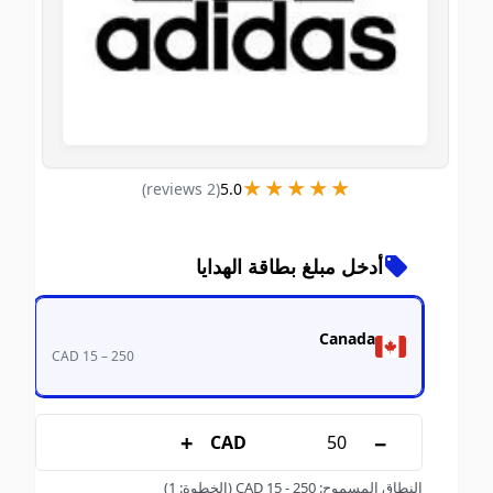
★★★★★
★★★★★
)
s
review
2
(
5.0
أدخل مبلغ بطاقة الهدايا
Canada
CAD 15 – 250
+
−
CAD
النطاق المسموح
:
250
-
15
CAD
(الخطوة: 1)