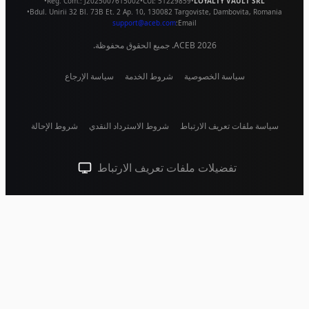
•
Reg. Com.:
J2025007615002
•
CUI:
51229859
•
LOYALTY VAULT SRL
•
Bdul. Unirii 32 Bl. 73B Et. 2 Ap. 10
,
130082
Targoviste
,
Dambovita
,
Romania
support@aceb.com
Email:
2026
ACEB. جميع الحقوق محفوظة.
سياسة الخصوصية
شروط الخدمة
سياسة الإرجاع
سياسة ملفات تعريف الارتباط
شروط الاسترداد النقدي
شروط الإحالة
تفضيلات ملفات تعريف الارتباط
سمة النظام (انقر للفاتحة)