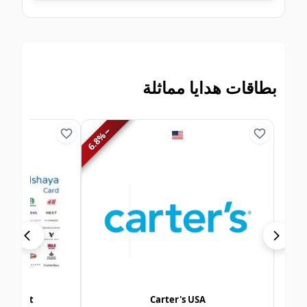
بطاقات هدايا مماثلة
−
%
6.8
roup Kuwait
Carter's USA