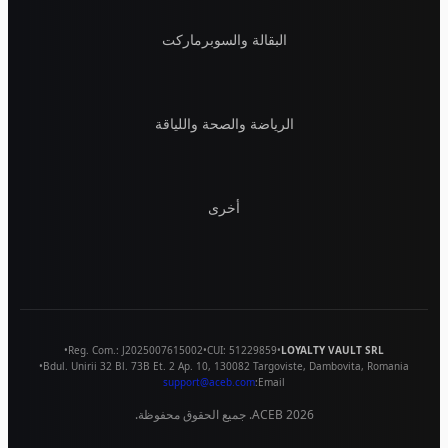
البقالة والسوبرماركت
الرياضة والصحة واللياقة
أخرى
•
Reg. Com.:
J2025007615002
•
CUI:
51229859
•
LOYALTY VAULT SRL
•
Bdul. Unirii 32 Bl. 73B Et. 2 Ap. 10
,
130082
Targoviste
,
Dambovita
,
Romania
support@aceb.com
Email:
2026
ACEB. جميع الحقوق محفوظة.