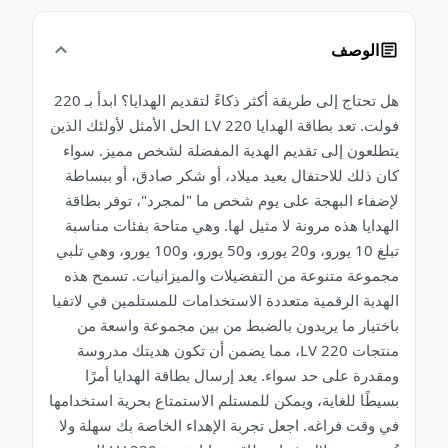
الوصف
هل تحتاج إلى طريقة أكثر ذكاءً لتقديم الهدايا؟ ابدأ بـ 220
فولت. تعد بطاقة الهدايا 220 LV الحل الأمثل لأولئك الذين
يتطلعون إلى تقديم الهدية المفضلة لشخص مميز. سواء
كان ذلك للاحتفال بعيد ميلاد، أو شكر صادق، أو ببساطة
لإضفاء البهجة على يوم شخص ما "لمجرد"، توفر بطاقة
الهدايا هذه مرونة لا مثيل لها. وهي متاحة بفئات مناسبة
تبلغ 10 يورو، و20 يورو، و50 يورو، و100 يورو، وهي تلبي
مجموعة متنوعة من التفضيلات والميزانيات. تسمح هذه
الهدية الرقمية متعددة الاستخدامات للمستلمين في لاتفيا
باختيار ما يريدون بالضبط من بين مجموعة واسعة من
منتجات 220 LV، مما يضمن أن تكون هديتك مدروسة
ومقدرة على حد سواء. يعد إرسال بطاقة الهدايا أمرًا
بسيطًا للغاية، ويمكن للمستلم الاستمتاع بحرية استخدامها
في وقت فراغه. اجعل تجربة الإهداء الخاصة بك سهلة ولا