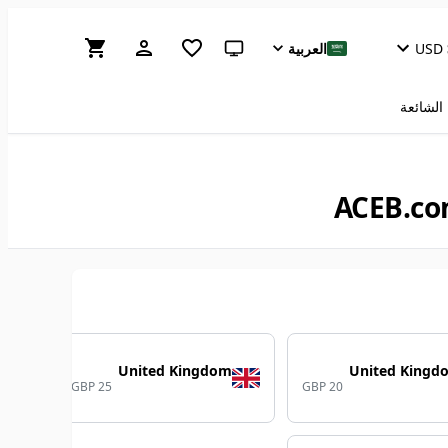
USD
العربية
سمة النظام (انقر للفاتحة)
 الشائعة
United Kingdom
United Kingd
GBP 25
GBP 20