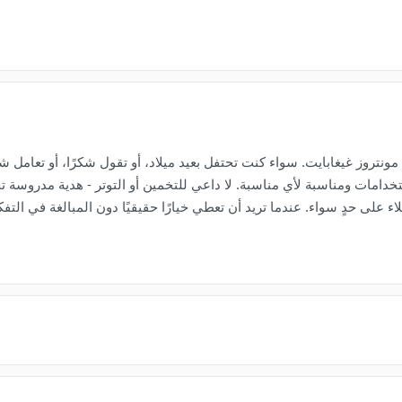
انتقل إلى عالم رقمي، وحافظ على روعتك - هدية بقيمة 18 مونتروز غيغابايت. سواء كنت تحتفل بعيد ميلاد، أو 
 على حدٍ سواء. عندما تريد أن تعطي خيارًا حقيقيًا دون المبالغة في التفك