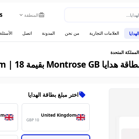
$
المنطقة
العلامات التجارية
من نحن
المدونة
اتصل
الأسئلة
هدايا
Montros بقيمة 18 | ACEB.com
اختر مبلغ بطاقة الهدايا
om
United Kingdom
GBP 10