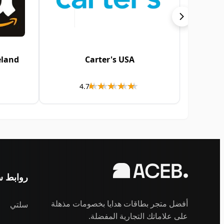
eland
Carter's USA
★★★★★
★★★★★
4.7
روابط س
أفضل متجر بطاقات هدايا بخصومات مذهلة
سلتي
على علاماتك التجارية المفضلة.