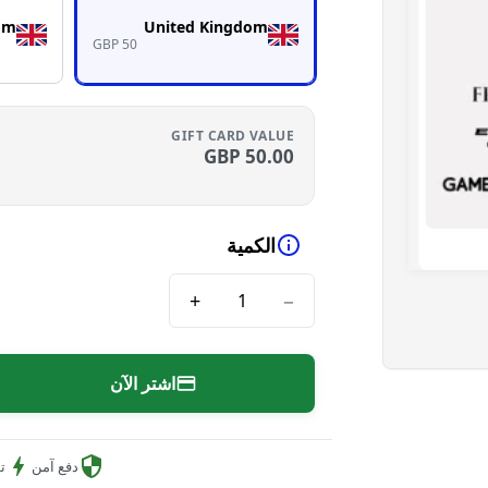
om
United Kingdom
GBP 50
GIFT CARD VALUE
GBP
50.00
الكمية
+
−
اشتر الآن
دفع آمن
ت