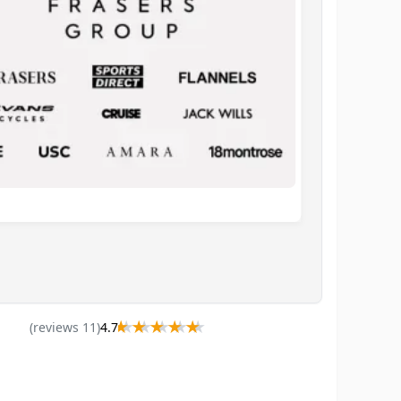
★★★★★
★★★★★
)
s
review
11
(
4.7