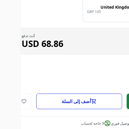
United Kingd
GBP 100
أنت تدفع
USD
68.86
أضف إلى السلة
وصيل فوري
لا حاجة لحساب