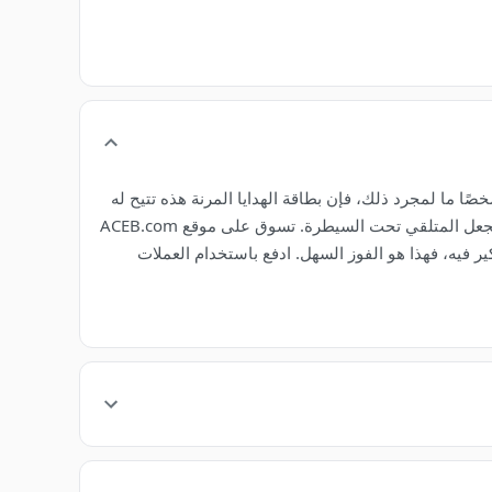
تقول شكرًا، أو تعامل شخصًا ما لمجرد ذلك، فإن بطاقة الهدايا المرنة هذه تتيح له
اختيار ما يريده من 18Montrose. إنها واضحة ومتعددة الاستخدامات ومناسبة لأي مناسبة. لا داعي للتخمين أو التوتر - هدية مدروسة تجعل المتلقي تحت السيطرة. تسوق على موقع ACEB.com
ير فيه، فهذا هو الفوز السهل. ادفع باستخدام العملات