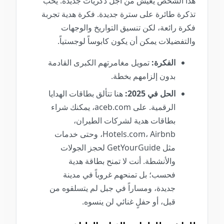
هذا الشخص يعيش من أجل ذكريات جديدة. يحب
تذكرة طائرة على سترة جديدة. فكرة هدية تجربة
فكرة رائعة، لكن تنسيق التواريخ والوجهات
والتفضيلات يمكن أن يكون كابوساً لوجستياً.
الفكرة:
تمويل مغامرتهم الكبرى القادمة
بدون إلزامهم بخطة.
الحل في 2025:
هنا تتألق بطاقات الهدايا
الرقمية. على aceb.com، يمكنك شراء
بطاقات هدية لشركات الطيران،
Hotels.com، Airbnb، وحتى خدمات
مثل GetYourGuide لحجز الجولات
والأنشطة. أنت لا تمنح بطاقة هدية
فحسب؛ بل تمنحهم غروباً في مدينة
جديدة، ومساراً في جبل لم يتسلقوه من
قبل، أو حفلٍ غنائي لن ينسوه.