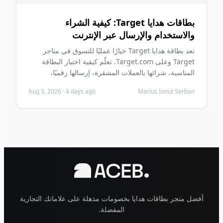
بطاقات هدايا Target: كيفية الشراء
والاستخدام والإرسال عبر الإنترنت
تعد بطاقة هدايا Target خيارًا عمليًا للتسوق في متاجر
Target وعلى Target.com. تعلّم كيفية اختيار البطاقة
المناسبة، شرائها بالعملات المشفرة، إرسالها رقميًا،
استردادها بأمان وتجنب أخطاء الشراء الشائعة قبل الشراء.
Aug 3, 2026
·
4 days ago
Marius Ionut Serban
أفضل متجر بطاقات هدايا بخصومات مذهلة على علاماتك التجارية
المفضلة.