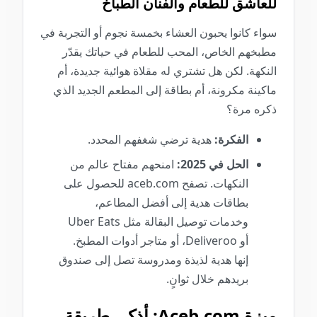
للعاشق للطعام والفنان الطباخ
سواء كانوا يحبون العشاء بخمسة نجوم أو التجربة في
مطبخهم الخاص، المحب للطعام في حياتك يقدّر
النكهة. لكن هل تشتري له مقلاة هوائية جديدة، أم
ماكينة مكرونة، أم بطاقة إلى المطعم الجديد الذي
ذكره مرة؟
الفكرة:
هدية ترضي شغفهم المحدد.
الحل في 2025:
امنحهم مفتاح عالم من
النكهات. تصفح aceb.com للحصول على
بطاقات هدية إلى أفضل المطاعم،
وخدمات توصيل البقالة مثل Uber Eats
أو Deliveroo، أو متاجر أدوات المطبخ.
إنها هدية لذيذة ومدروسة تصل إلى صندوق
بريدهم خلال ثوانٍ.
ميزة Aceb.com: أذكى طريقة