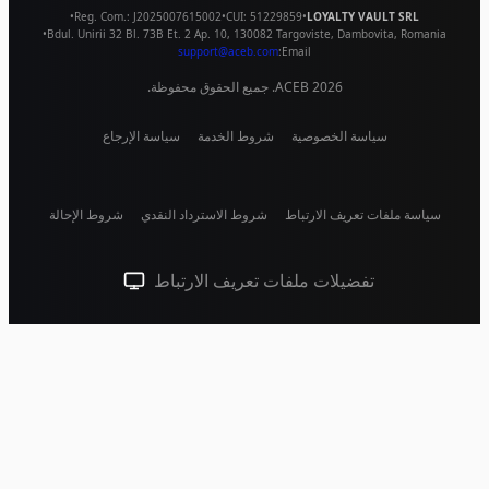
•
Reg. Com.:
J2025007615002
•
CUI:
51229859
•
LOYALTY VAULT SRL
•
Bdul. Unirii 32 Bl. 73B Et. 2 Ap. 10
,
130082
Targoviste
,
Dambovita
,
Romania
support@aceb.com
Email:
2026
ACEB. جميع الحقوق محفوظة.
سياسة الخصوصية
شروط الخدمة
سياسة الإرجاع
سياسة ملفات تعريف الارتباط
شروط الاسترداد النقدي
شروط الإحالة
تفضيلات ملفات تعريف الارتباط
سمة النظام (انقر للفاتحة)