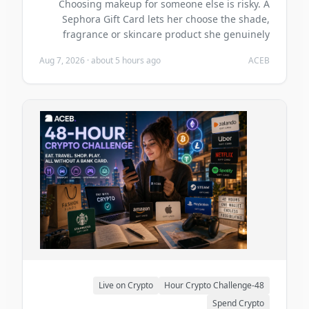
Choosing makeup for someone else is risky. A
Sephora Gift Card lets her choose the shade,
fragrance or skincare product she genuinely
wants—and you can buy it with crypto on ACEB.
Aug 7, 2026
·
about 5 hours ago
ACEB
Live on Crypto
48-Hour Crypto Challenge
Spend Crypto