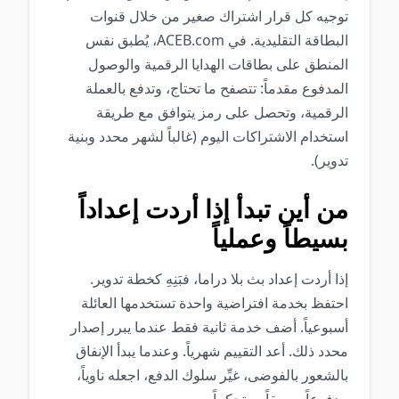
توجيه كل قرار اشتراك صغير من خلال قنوات
البطاقة التقليدية. في ACEB.com، يُطبق نفس
المنطق على بطاقات الهدايا الرقمية والوصول
المدفوع مقدماً: تتصفح ما تحتاج، وتدفع بالعملة
الرقمية، وتحصل على رمز يتوافق مع طريقة
استخدام الاشتراكات اليوم (غالباً لشهر محدد وبنية
تدوير).
من أين تبدأ إذا أردت إعداداً
بسيطاً وعملياً
إذا أردت إعداد بث بلا دراما، فبَنِهِ كخطة تدوير.
احتفظ بخدمة افتراضية واحدة تستخدمها العائلة
أسبوعياً. أضف خدمة ثانية فقط عندما يبرر إصدار
محدد ذلك. أعد التقييم شهرياً. وعندما يبدأ الإنفاق
بالشعور بالفوضى، غيِّر سلوك الدفع، اجعله ناوياً،