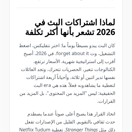
لماذا اشتراكات البث في
2026 تشعر بأنها أكثر تكلفة
كان البث يبدو بسيطاً يوماً ما: اختر نتفليكس، اضغط
التشغيل، وت forget about it. في 2026، أصبح
أقرب إلى استراتيجية شهرية. الأسعار ترتفع،
الكتالوجات تتغير، الحصريات تتحرك، وتجد العائلات
نفسها تدير اثنين أو ثلاثة، وأحياناً أربعة اشتراكات
لتغطية ما يشاهدونه فعلاً. هذه هي era البث
الحقيقية: ليس "المزيد من المحتوى"، بل المزيد من
القرارات.
اتخاذ القرار هذا يصبح أعلى صوتاً عندما يصطدم
حدث ثقافي بالتقويم. القليل من الإصدارات تفعل
ذلك مثل
Stranger Things
. تغطية Netflix Tudum