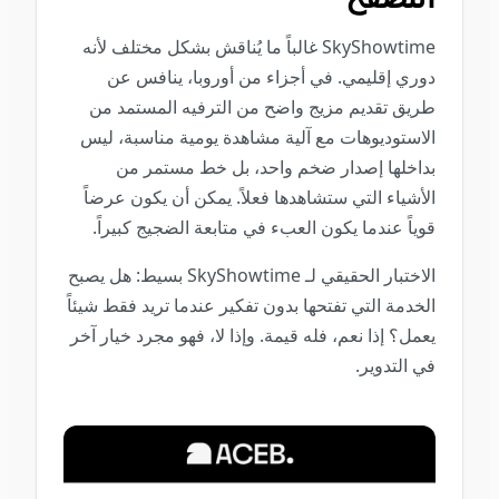
SkyShowtime غالباً ما يُناقش بشكل مختلف لأنه
دوري إقليمي. في أجزاء من أوروبا، ينافس عن
طريق تقديم مزيج واضح من الترفيه المستمد من
الاستوديوهات مع آلية مشاهدة يومية مناسبة، ليس
بداخلها إصدار ضخم واحد، بل خط مستمر من
الأشياء التي ستشاهدها فعلاً. يمكن أن يكون عرضاً
قوياً عندما يكون العبء في متابعة الضجيج كبيراً.
الاختبار الحقيقي لـ SkyShowtime بسيط: هل يصبح
الخدمة التي تفتحها بدون تفكير عندما تريد فقط شيئاً
يعمل؟ إذا نعم، فله قيمة. وإذا لا، فهو مجرد خيار آخر
في التدوير.