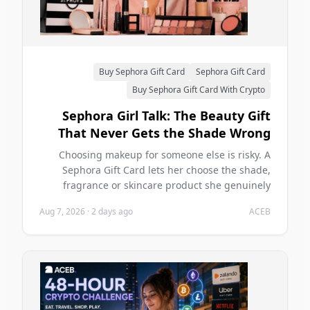
Buy Sephora Gift Card
Sephora Gift Card
Buy Sephora Gift Card With Crypto
Sephora Girl Talk: The Beauty Gift
That Never Gets the Shade Wrong
Choosing makeup for someone else is risky. A
Sephora Gift Card lets her choose the shade,
fragrance or skincare product she genuinely
wants—and you can buy it with crypto on ACEB.
Aug 7, 2026
·
2 days ago
ACEB