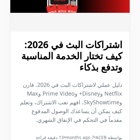
اشتراكات البث في 2026:
كيف تختار الخدمة المناسبة
وتدفع بذكاء
دليل عملي لاشتراكات البث في 2026. قارن
Netflix وDisney+ وPrime Video وMax
وSkyShowtime، افهم تعب الاشتراك، وتعلم
كيف يمكن أن يساعدك الوصول المدفوع
مقدماً في التحكم في الإنفاق الشهري.
بواسطة
ACEB
•
7 months ago
•
13
دقيقة قراءة