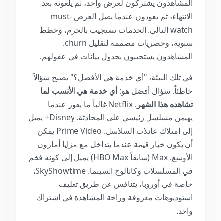
المشاهدون يشتركون لعرض واحد، ثم يلغونه بعد
الانتهاء، ثم يعودون عندما يصل العرض must-
watch التالي. الخدمات تستجيب بالحزم، وخطط
سنوية، وحصريات مصممة لتقليل churn.
المشاهدون يستجيبون بجدول بيانات في عقولهم.
في تلك البيئة، "أي خدمة هي الأفضل؟" يصبح سؤالاً
خاطئاً. سؤال أفضل هو:
أي خدمة هي الأنسب لما
تشاهده هذا الشهر
. Netflix غالباً ما يفوز عندما
يهيمن مسلسل رئيسي على المحادثة. Disney+ يميل
إلى امتلاك عائلات السلاسل. Prime Video يمكن
أن يكون خيار قيمة عندما يتداخل مع مزايا أمازون
الأوسع. Max (سابقاً HBO Max) يميل إلى كونه فخم
في المسلسلات وكاتالوج السينما. SkyShowtime،
خاصة في أوروبا، يتنافس عن طريق تغليف
استوديوهات معروفة وراحة المشاهدة في اشتراك
واحد.