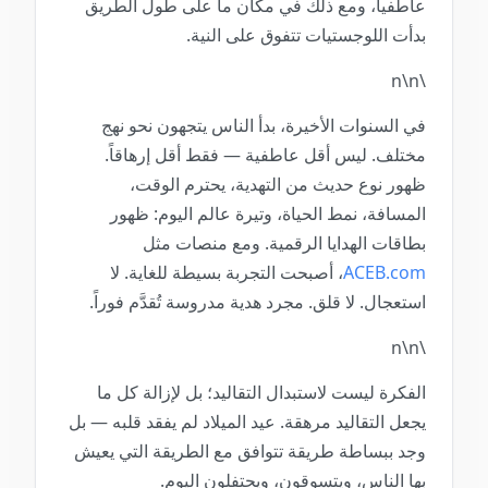
عاطفياً، ومع ذلك في مكان ما على طول الطريق
بدأت اللوجستيات تتفوق على النية.
\n\n
في السنوات الأخيرة، بدأ الناس يتجهون نحو نهج
مختلف. ليس أقل عاطفية — فقط أقل إرهاقاً.
ظهور نوع حديث من التهدية، يحترم الوقت،
المسافة، نمط الحياة، وتيرة عالم اليوم: ظهور
بطاقات الهدايا الرقمية. ومع منصات مثل
ACEB.com
، أصبحت التجربة بسيطة للغاية. لا
استعجال. لا قلق. مجرد هدية مدروسة تُقدَّم فوراً.
\n\n
الفكرة ليست لاستبدال التقاليد؛ بل لإزالة كل ما
يجعل التقاليد مرهقة. عيد الميلاد لم يفقد قلبه — بل
وجد ببساطة طريقة تتوافق مع الطريقة التي يعيش
بها الناس، ويتسوقون، ويحتفلون اليوم.