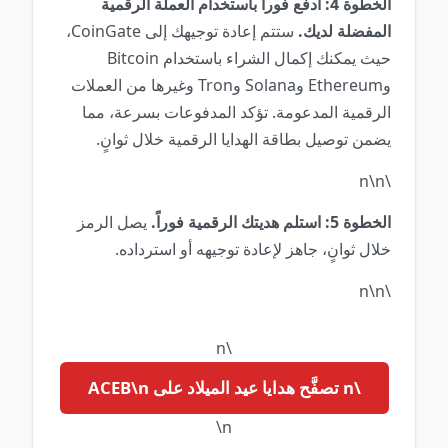
الخطوة 4: ادفع فوراً باستخدام العملة الرقمية
المفضلة لديك.
ستتم إعادة توجيهك إلى CoinGate،
حيث يمكنك إكمال الشراء باستخدام Bitcoin
وEthereum وSolana وTron وغيرها من العملات
الرقمية المدعومة. تؤكد المدفوعات بسرعة، مما
يضمن توصيل بطاقة الهدايا الرقمية خلال ثوانٍ.
\n\n
الخطوة 5: استلم هديتك الرقمية فوراً.
يصل الرمز
خلال ثوانٍ، جاهز لإعادة توجيهه أو استرداده.
\n\n
\n
\n تصفَّح هدايا عيد الميلاد على ACEB\n
\n