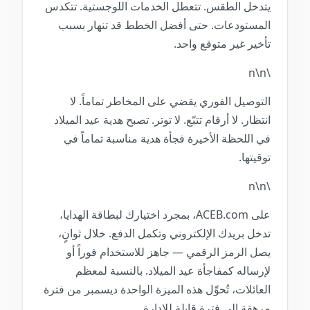
يتدخل الطقس. تتعطل الخدمات اللوجستية. تتكدس
المستودعات. حتى أفضل الخطط قد تنهار بسبب
تأخير غير متوقع واحد.
\n\n
التوصيل الفوري يقضي على المخاطر تماماً. لا
انتظار. لا أرقام تتبّع. لا توتر. تصبح هدية عيد الميلاد
في اللحظة الأخيرة فجأة هدية مناسبة تماماً في
توقيتها.
\n\n
على ACEB.com، بمجرد اختيارك لبطاقة الهدايا،
تدخل بريدك الإلكتروني وتكمل الدفع. خلال ثوانٍ،
يصل الرمز الرقمي — جاهز للاستخدام فوراً أو
لإرساله كمفاجأة عيد الميلاد. بالنسبة لمعظم
العائلات، تُحوِّل هذه الميزة الواحدة ديسمبر من فترة
مرهقة إلى فترة قابلة للإدارة.