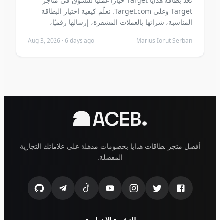
تعد بطاقة هدايا Target خيارًا عمليًا للتسوق في متاجر
Target وعلى Target.com. تعلّم كيفية اختيار البطاقة
المناسبة، شرائها بالعملات المشفرة، إرسالها رقميًا،
استردادها بأمان وتجنب أخطاء الشراء الشائعة قبل الشراء.
Aug 3, 2026
·
6 days ago
Marius Ionut Serban
أفضل متجر بطاقات هدايا بخصومات مذهلة على علاماتك التجارية
المفضلة.