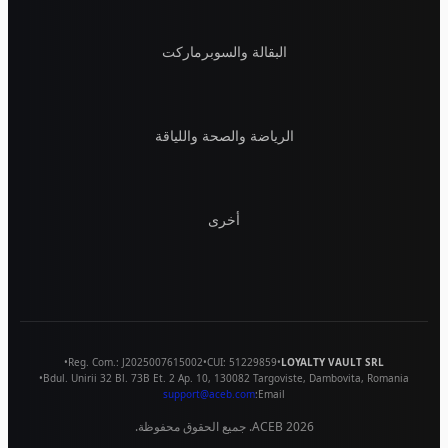
البقالة والسوبرماركت
الرياضة والصحة واللياقة
أخرى
•
Reg. Com.:
J2025007615002
•
CUI:
51229859
•
LOYALTY VAULT SRL
•
Bdul. Unirii 32 Bl. 73B Et. 2 Ap. 10
,
130082
Targoviste
,
Dambovita
,
Romania
support@aceb.com
Email:
2026
ACEB. جميع الحقوق محفوظة.