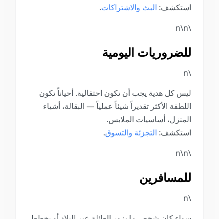
استكشف:
البث والاشتراكات
.
\n\n
للضروريات اليومية
\n
ليس كل هدية يجب أن تكون احتفالية. أحياناً تكون
اللطفة الأكثر تقديراً شيئاً عملياً — البقالة، أشياء
المنزل، أساسيات الملابس.
استكشف:
التجزئة والتسوق
.
\n\n
للمسافرين
\n
سواء كان شخص ما يزور العائلة عبر البلاد أو يخطط