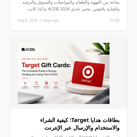
ساعة من القهوة والطعام والمواصلات والتسوق والترفيه
والعناية بالنفس. يختبر تحدي ACEB 2026 ما إذا كانت
العملات المشفرة تستطيع حمل يومين عاديين دون أن تصبح
Aug 4, 2026
·
5 days ago
ACEB
المشكلة الأساسية في هذين اليومين.
بطاقات هدايا Target: كيفية الشراء
والاستخدام والإرسال عبر الإنترنت