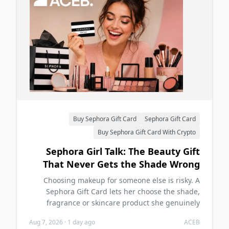
Buy Sephora Gift Card
Sephora Gift Card
Buy Sephora Gift Card With Crypto
Sephora Girl Talk: The Beauty Gift
That Never Gets the Shade Wrong
Choosing makeup for someone else is risky. A
Sephora Gift Card lets her choose the shade,
fragrance or skincare product she genuinely
wants—and you can buy it with crypto on ACEB.
Aug 7, 2026
·
1 day ago
ACEB