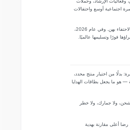
ش، وفعاليات الإرشاد، وحملات
اصرة اجتماعية أوسع واحتفالات
وعلى الرغم من هذه الاختلافات الإقليمية، يبقى الدافع الأساسي عالميًا: الاعتراف بالنساء في حياتك والاحتفاء بهن. وفي عام 2026،
ها فورًا وتسليمها عالميًا.
: بدلًا من اختيار منتج محدد،
ة — هو ما يجعل بطاقات الهدايا
ت شحن، ولا جمارك، ولا خطر
 رضا أعلى مقارنة بهدية