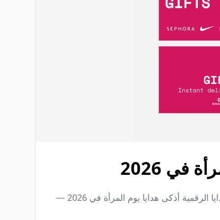
 في 2026
يُحتفل باليوم العالمي للمرأة (8 مارس) عالميًا بوصفه لحظة اعتراف وتمكين. اكتشف لماذا أصبحت بطاقات الهدايا الرقمية أذكى هدايا يوم المرأة في 2026 —