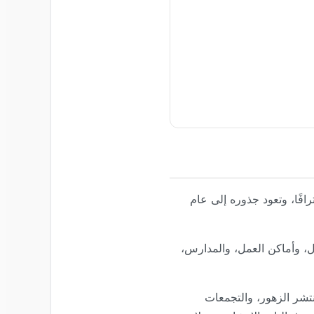
افًا، وتعود جذوره إلى عام
ازل، وأماكن العمل، والمدارس،
 الوسطى، يشبه يوم 8 مارس عيد الأم — تنتشر الزهور، والتجمعات