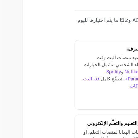
تعتمد الفئة المناسبة على نمط حياة المُستلِمة واهتماماتها. الفئات التالية متاحة للشراء على ACEB.com وغالبًا ما يتم اختيارها لليوم
ترفيه
يد منصات البث وقت
اء الشخصي. تشمل الخيارات
Netflix
و
Spotify
Para
. تصفّح كامل
فئة البث
كات
.
لتعليم والتعلّم الإلكتروني
ات الهدايا لمنصات التعلم، أو