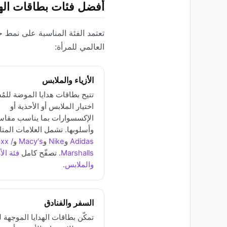
أفضل فئات بطاقات الهدا
العالمي للمرأة:
الأزياء والملابس
تتيح بطاقات هدايا الموضة للمُس
اختيار الملابس أو الأحذية أو
الإكسسوارات بما يناسب مقاس
وأسلوبها. تشمل العلامات المتا
Adidas
و
Nike
و
Macy's
و
xx /
Marshalls
. تصفّح كامل
فئة الأ
والملابس
.
السفر والفنادق
تمكّن بطاقات الهدايا الموجهة 