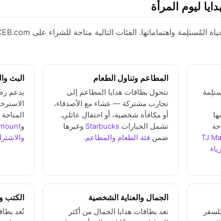
يا ليوم المرأة
المطاعم وتناول الطعام
البث وال
تلِمة
تتحول بطاقات هدايا المطاعم إلى
يدعم رص
تجارب مشتركة — عشاء مع الأصدقاء،
الاسترخ
ها
أو مكافأة شخصية، أو احتفال عائلي.
المتاحة
حة
تشمل الخيارات
Starbucks
وغيرها
و
mount+
TJ Ma
ضمن
فئة الطعام والمطاعم
.
والاشترا
زياء
الجمال والعناية الشخصية
الكتب وا
للسفر
تعد بطاقات هدايا الجمال من أكثر
تُعد بطاق