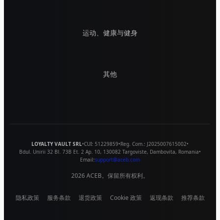
运动、健康与健身
其他
LOYALTY VAULT SRL
•
CUI:
51229859
•
Reg. Com.:
J2025007615002
•
Bdul. Unirii 32 Bl. 73B Et. 2 Ap. 10
,
130082
Targoviste
,
Dambovita
,
Romania
•
Email:
support@aceb.com
2026
ACEB。保留所有权利。
隐私政策
服务条款
退货政策
Cookie 政策
返现条款
推荐条款