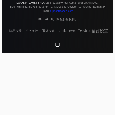
LOYALTY VAULT SRL
•
CUI:
51229859
•
Reg. Com.:
J2025007615002
•
Bdul. Unirii 32 Bl. 73B Et. 2 Ap. 10
,
130082
Targoviste
,
Dambovita
,
Romania
•
Email:
support@aceb.com
2026
ACEB。保留所有权利。
Cookie 偏好设置
隐私政策
服务条款
退货政策
Cookie 政策
跟随系统（点击切换到浅色）