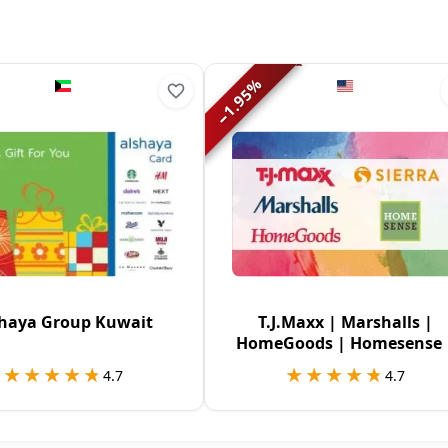
%
1.95
−
haya Group Kuwait
T.J.Maxx | Marshalls |
HomeGoods | Homesense 
Sierra USA
★★★★★
★★★★★
★★★★★
★★★★★
4.7
4.7