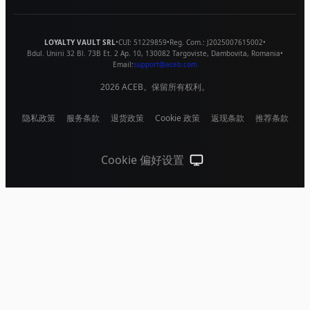
LOYALTY VAULT SRL
•
CUI:
51229859
•
Reg. Com.:
J2025007615002
•
Bdul. Unirii 32 Bl. 73B Et. 2 Ap. 10
,
130082
Targoviste
,
Dambovita
,
Romania
•
Email:
support@aceb.com
2026
ACEB。保留所有权利。
隐私政策
服务条款
退货政策
Cookie 政策
返现条款
推荐条款
Cookie 偏好设置
跟随系统（点击切换到浅色