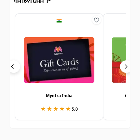
Myntra India
Alshay
★★★★★
★★★★★
★
★
5.0