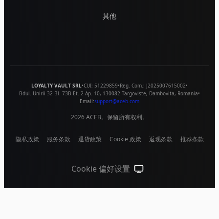
其他
LOYALTY VAULT SRL
•
CUI:
51229859
•
Reg. Com.:
J2025007615002
•
Bdul. Unirii 32 Bl. 73B Et. 2 Ap. 10
,
130082
Targoviste
,
Dambovita
,
Romania
•
Email:
support@aceb.com
2026
ACEB。保留所有权利。
隐私政策
服务条款
退货政策
Cookie 政策
返现条款
推荐条款
Cookie 偏好设置
跟随系统（点击切换到浅色