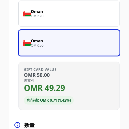
Oman
OMR 20
Oman
OMR 50
GIFT CARD VALUE
OMR
50.00
您支付
OMR
49.29
您节省: OMR 0.71 (1.42%)
数量