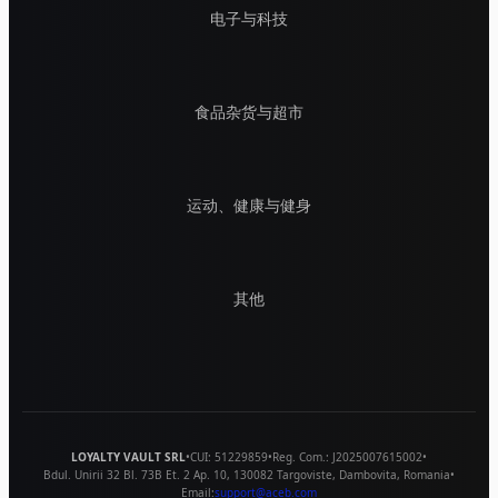
电子与科技
食品杂货与超市
运动、健康与健身
其他
LOYALTY VAULT SRL
•
CUI:
51229859
•
Reg. Com.:
J2025007615002
•
Bdul. Unirii 32 Bl. 73B Et. 2 Ap. 10
,
130082
Targoviste
,
Dambovita
,
Romania
•
Email:
support@aceb.com