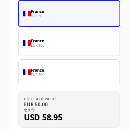
France
EUR 50
France
EUR 100
France
EUR 200
GIFT CARD VALUE
EUR
50.00
您支付
USD
58.95