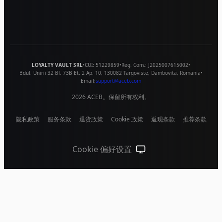
LOYALTY VAULT SRL
•
CUI:
51229859
•
Reg. Com.:
J2025007615002
•
Bdul. Unirii 32 Bl. 73B Et. 2 Ap. 10
,
130082
Targoviste
,
Dambovita
,
Romania
•
Email:
support@aceb.com
2026
ACEB。保留所有权利。
隐私政策
服务条款
退货政策
Cookie 政策
返现条款
推荐条款
Cookie 偏好设置
跟随系统（点击切换到浅色