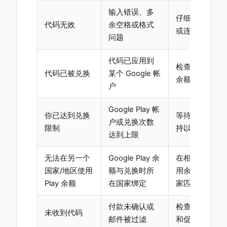
输入错误、多
仔细复制代码
代码无效
余空格或格式
或连字符。
问题
代码已应用到
检查你兑换该代码
代码已被兑换
某个 Google 帐
余额。
户
Google Play 帐
你已达到兑换
等待后再试或联系 
户或兑换次数
限制
持以了解帐户
达到上限
无法在另一个
Google Play 余
在相同的 Googl
国家/地区使用
额与兑换时所
用余额。购买
Play 余额
在国家绑定
家匹配的卡。
付款未确认或
检查付款状态
未收到代码
邮件被过滤
和促销文件夹