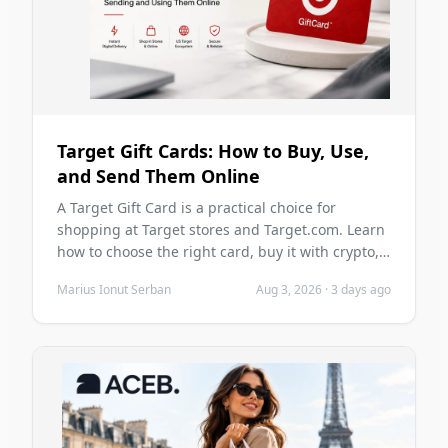
Target Gift Cards: How to Buy, Use,
and Send Them Online
A Target Gift Card is a practical choice for
shopping at Target stores and Target.com. Learn
how to choose the right card, buy it with crypto,
send it digitally, redeem it safely, and avoid
Marius Ionut Serban
Aug 3, 2026
·
3 days ago
common mistakes before you purchase.