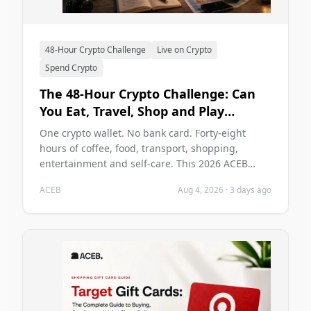
48-Hour Crypto Challenge
Live on Crypto
Spend Crypto
The 48-Hour Crypto Challenge: Can
You Eat, Travel, Shop and Play
Without a Bank Card in 2026?
One crypto wallet. No bank card. Forty-eight
hours of coffee, food, transport, shopping,
entertainment and self-care. This 2026 ACEB
challenge tests whether cryptocurrency can carry
ACEB
Aug 4, 2026
·
3 days ago
two ordinary days without becoming the main
problem of those days.