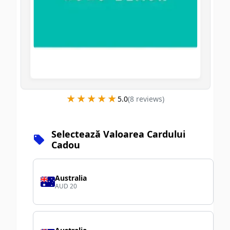
★★★★★
★★★★★
5.0
(
8
review
s
)
Selectează Valoarea Cardului
Cadou
Australia
AUD 20