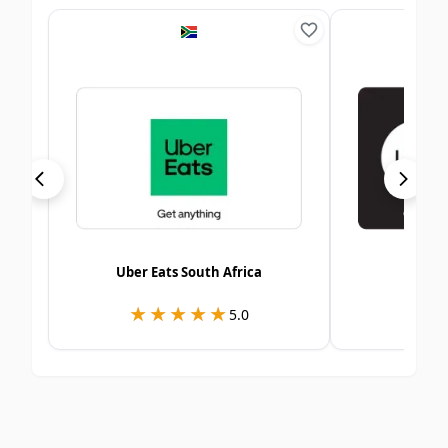
Uber Eats South Africa
Uber 
★★★★★
★★★★★
★
★
5.0