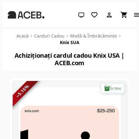
Temă sistem (apasă pentru des
Acasă
Carduri Cadou
Modă & Îmbrăcăminte
Knix SUA
Achiziționați cardul cadou Knix USA |
ACEB.com
%
În Stoc
5.15
−