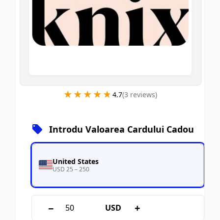
★★★★★
★★★★★
4.7
(
3
review
s
)
Introdu Valoarea Cardului Cadou
United States
USD 25 – 250
−
+
USD