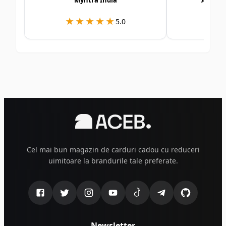
Myntra India
Alshay
★★★★★
★★★★★
★
★
5.0
Cel mai bun magazin de carduri cadou cu reduceri
uimitoare la brandurile tale preferate.
Newsletter