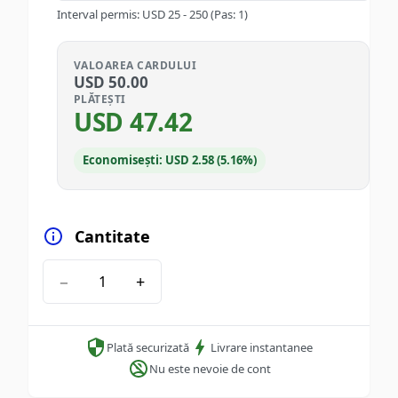
Interval permis
:
USD
25
-
250
(Pas: 1)
VALOAREA CARDULUI
USD
50.00
PLĂTEȘTI
USD
47.42
Economisești: USD 2.58 (5.16%)
Cantitate
−
+
Plată securizată
Livrare instantanee
Nu este nevoie de cont