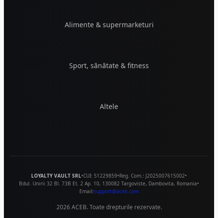
Alimente & supermarketuri
Sport, sănătate & fitness
Altele
LOYALTY VAULT SRL
•
CUI:
51229859
•
Reg. Com.:
J2025007615002
•
Bdul. Unirii 32 Bl. 73B Et. 2 Ap. 10
,
130082
Targoviste
,
Dambovita
,
Romania
•
Email:
support@aceb.com
2026
ACEB. Toate drepturile rezervate.