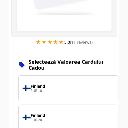
★★★★★
★★★★★
5.0
(
11
review
s
)
Selectează Valoarea Cardului
Cadou
Finland
EUR 10
Finland
EUR 20