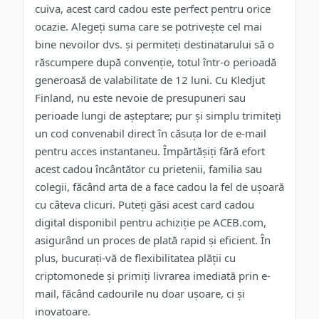
cuiva, acest card cadou este perfect pentru orice
ocazie. Alegeți suma care se potrivește cel mai
bine nevoilor dvs. și permiteți destinatarului să o
răscumpere după convenție, totul într-o perioadă
generoasă de valabilitate de 12 luni. Cu Kledjut
Finland, nu este nevoie de presupuneri sau
perioade lungi de așteptare; pur și simplu trimiteți
un cod convenabil direct în căsuța lor de e-mail
pentru acces instantaneu. Împărtășiți fără efort
acest cadou încântător cu prietenii, familia sau
colegii, făcând arta de a face cadou la fel de ușoară
cu câteva clicuri. Puteți găsi acest card cadou
digital disponibil pentru achiziție pe ACEB.com,
asigurând un proces de plată rapid și eficient. În
plus, bucurați-vă de flexibilitatea plății cu
criptomonede și primiți livrarea imediată prin e-
mail, făcând cadourile nu doar ușoare, ci și
inovatoare.