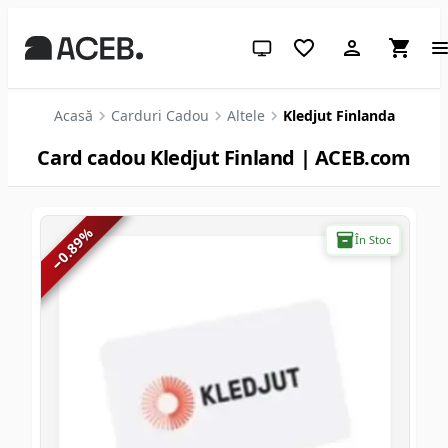
Temă sistem (apasă pentru des
Acasă
Carduri Cadou
Altele
Kledjut Finlanda
Card cadou Kledjut Finland | ACEB.com
%
În Stoc
0.89
−