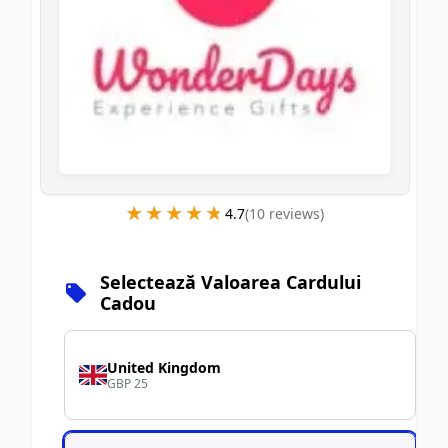
★★★★★
★★★★★
4.7
(
10
review
s
)
Selectează Valoarea Cardului
Cadou
United Kingdom
GBP 25