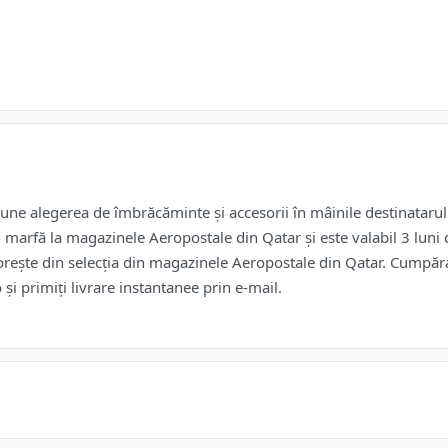
une alegerea de îmbrăcăminte și accesorii în mâinile destinatarulu
marfă la magazinele Aeropostale din Qatar și este valabil 3 luni de
orește din selecția din magazinele Aeropostale din Qatar. Cumpăraț
 și primiți livrare instantanee prin e-mail.