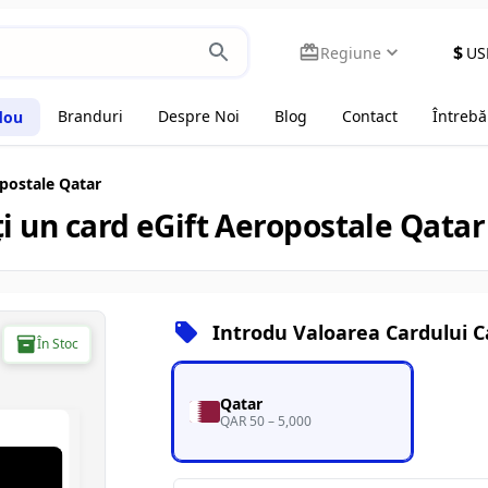
$
Regiune
US
Branduri
Despre Noi
Blog
Contact
Întrebă
dou
postale Qatar
ți un card eGift Aeropostale Qata
Introdu Valoarea Cardului 
În Stoc
Qatar
QAR 50 – 5,000