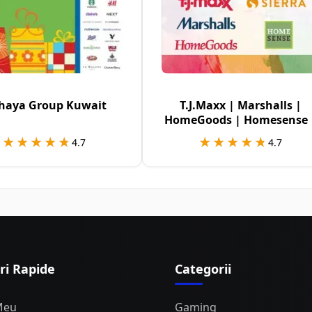
haya Group Kuwait
T.J.Maxx | Marshalls |
HomeGoods | Homesense 
Sierra USA
★★★★★
★★★★★
★★★★★
★★★★★
4.7
4.7
ri Rapide
Categorii
Meu
Gaming