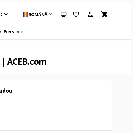
D
ROMÂNĂ
Temă sistem (apasă pentru deschisă)
ri Frecvente
r | ACEB.com
Cadou