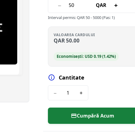
−
+
QAR
Interval permis
:
QAR
50
-
5000
(Pas: 1)
VALOAREA CARDULUI
QAR
50.00
Economisești: USD 0.19 (1.42%)
Cantitate
−
+
Cumpără Acum