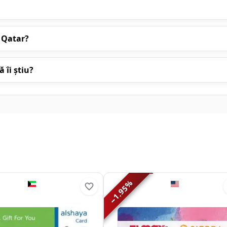
 Qatar?
 îi știu?
%
1.95
−