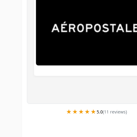
★★★★★
★★★★★
5.0
(
11
review
s
)