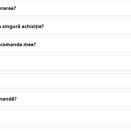
vrarea?
 singură achiziție?
cu comanda mea?
omandă?