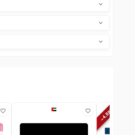
%
4.88
−