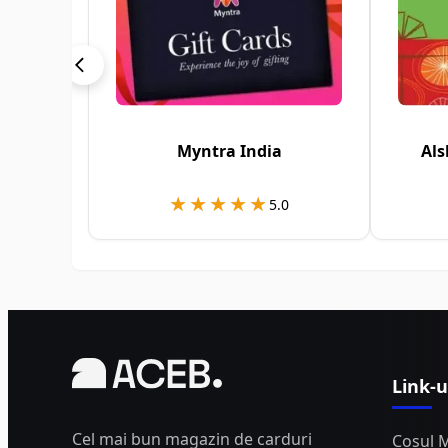
Myntra India
Als
★★★★★
★★★★★
5.0
Link-u
Cel mai bun magazin de carduri
Coșul 