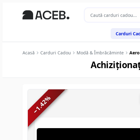
Carduri Ca
Acasă
Carduri Cadou
Modă & Îmbrăcăminte
Aero
Achiziționa
%
1.42
−