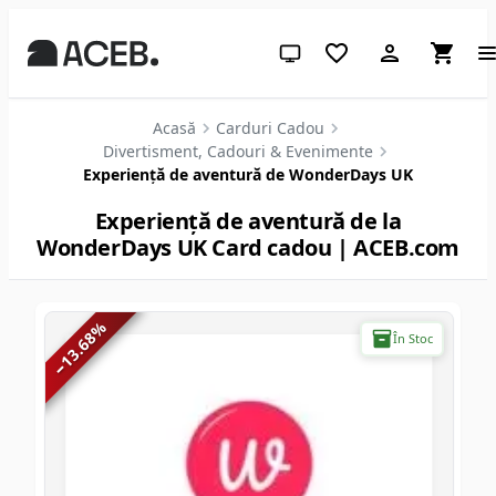
Temă sistem (apasă pentru des
Acasă
Carduri Cadou
Divertisment, Cadouri & Evenimente
Experiență de aventură de WonderDays UK
Experiență de aventură de la
WonderDays UK Card cadou | ACEB.com
%
13.68
În Stoc
−