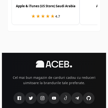
Apple & iTunes (US Store) Saudi Arabia
Alshay
★★★★★
★★★★★
★
★
4.7
Cel mai bun magazin de carduri cadou cu reduceri
uimitoare la brandurile tale preferate.